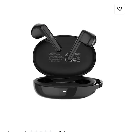
Добавляйте товары
в корзину
Оплачивайте сегодня только
25
% картой любого банка
Получайте товар
выбранный способом
Оставшиеся
75
% будут
списываться
с вашей карты
по
25
%
каждые 2 недели
Подробнее