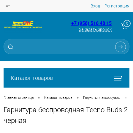
Вход
Регистрация
+7 (958) 516 48 15
0
Заказать звонок
Для клиентов всех банков
Разбейте
оплату
на части
без переплат
Каталог товаров
График платежей
•
•
•
Главная страница
Каталог товаров
Гаджеты и аксессуары
Гарнитура беспроводная Tecno Buds 2
Сегодня
25
%
черная