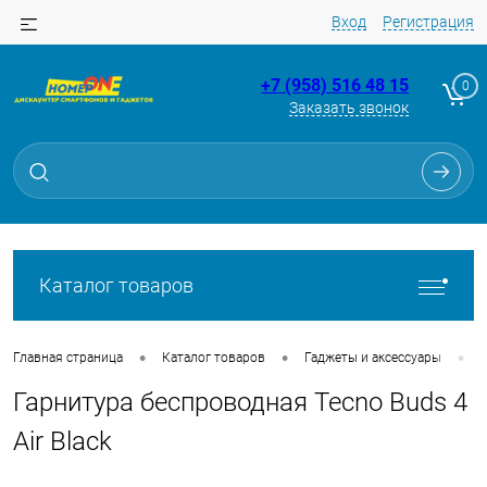
Вход
Регистрация
+7 (958) 516 48 15
0
Заказать звонок
Для клиентов всех банков
Разбейте
оплату
на части
без переплат
Каталог товаров
График платежей
•
•
•
Главная страница
Каталог товаров
Гаджеты и аксессуары
Гарнитура беспроводная Tecno Buds 4
Сегодня
25
%
Air Black