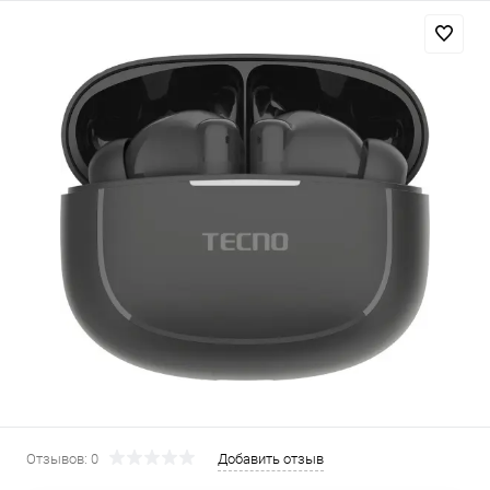
Добавляйте товары
в корзину
Оплачивайте сегодня только
25
% картой любого банка
Получайте товар
выбранный способом
Оставшиеся
75
% будут
списываться
с вашей карты
по
25
%
каждые 2 недели
Отзывов: 0
Добавить отзыв
Подробнее