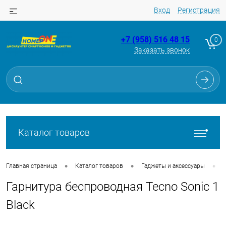
Вход
Регистрация
+7 (958) 516 48 15
0
Заказать звонок
Для клиентов всех банков
Разбейте
оплату
на части
без переплат
Каталог товаров
График платежей
•
•
•
Главная страница
Каталог товаров
Гаджеты и аксессуары
Гарнитура беспроводная Tecno Sonic 1
Сегодня
25
%
Black