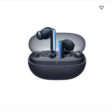
Добавляйте товары
в корзину
Оплачивайте сегодня только
25
% картой любого банка
Получайте товар
выбранный способом
Оставшиеся
75
% будут
списываться
с вашей карты
по
25
%
каждые 2 недели
Подробнее