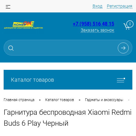
Вход
Регистрация
+7 (958) 516 48 15
0
Заказать звонок
Для клиентов всех банков
Разбейте
оплату
на части
без переплат
Каталог товаров
График платежей
•
•
•
Главная страница
Каталог товаров
Гаджеты и аксессуары
Гарнитура беспроводная Xiaomi Redmi
Сегодня
25
%
Buds 6 Play Черный