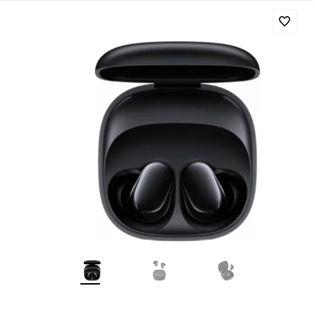
Добавляйте товары
в корзину
Оплачивайте сегодня только
25
% картой любого банка
Получайте товар
выбранный способом
Оставшиеся
75
% будут
списываться
с вашей карты
по
25
%
каждые 2 недели
Подробнее