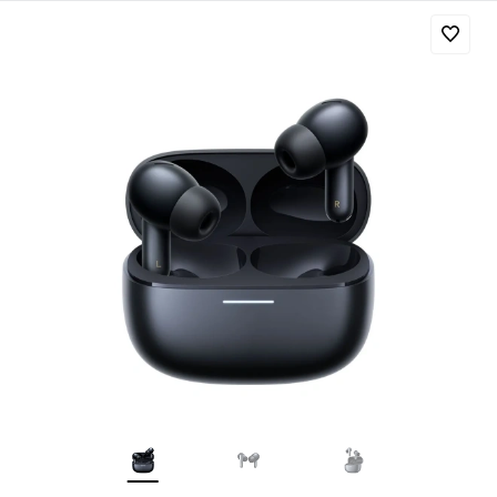
Добавляйте товары
в корзину
Оплачивайте сегодня только
25
% картой любого банка
Получайте товар
выбранный способом
Оставшиеся
75
% будут
списываться
с вашей карты
по
25
%
каждые 2 недели
Подробнее