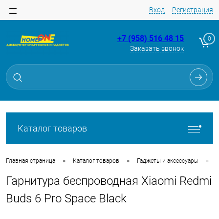
Вход
Регистрация
+7 (958) 516 48 15
0
Заказать звонок
Для клиентов всех банков
Разбейте
оплату
на части
без переплат
Каталог товаров
График платежей
•
•
•
Главная страница
Каталог товаров
Гаджеты и аксессуары
Гарнитура беспроводная Xiaomi Redmi
Сегодня
25
%
Buds 6 Pro Space Black