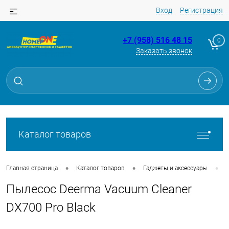
Вход
Регистрация
+7 (958) 516 48 15
0
Заказать звонок
Для клиентов всех банков
Разбейте
оплату
на части
без переплат
Каталог товаров
График платежей
•
•
•
Главная страница
Каталог товаров
Гаджеты и аксессуары
Пылесос Deerma Vacuum Cleaner
Сегодня
25
%
DX700 Pro Black