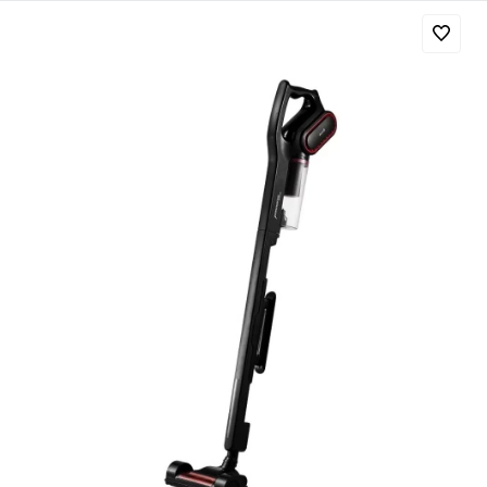
Добавляйте товары
в корзину
Оплачивайте сегодня только
25
% картой любого банка
Получайте товар
выбранный способом
Оставшиеся
75
% будут
списываться
с вашей карты
по
25
%
каждые 2 недели
Подробнее