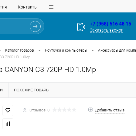
тия
Контакты
+7 (958) 516 48 15
Заказать звонок
•
•
•
Каталог товаров
Ноутбуки и компьютеры
Аксессуары для комп
C3 720P HD 1.0Mp
а CANYON C3 720P HD 1.0Mp
КИ
ПОХОЖИЕ ТОВАРЫ
Для клиентов всех банков
Разбейте
оплату
Отзывов: 0
Добавить отзыв
на части
без переплат