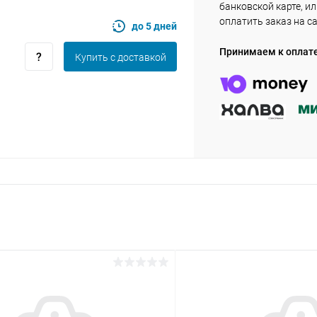
банковской карте, и
оплатить заказ на с
до 5 дней
Оставшиеся
75
% будут
списываться
с вашей карты
по
25
%
каждые 2 недели
Принимаем к оплат
Купить c доставкой
Подробнее
об оплате Плайтом
25
раз в 2
Остались вопросы?
недели
8 800 302-02-51
plait.ru