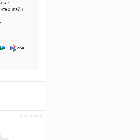
ли же
айте онлайн.
е