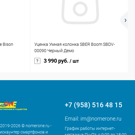
e Bison
Уценка Умная колонка SBER Boom SBDV-
Н
00090 Черный Демо
ч
3 990 руб.
/ шт
+7 (958) 516 48 15
Email:
im@nomerone.ru
 2019-2026 © nomerone.ru -
График работы интернет-
искаунтер смартфонов и
магазина Пн-Пт: с 9:00 до 18:00