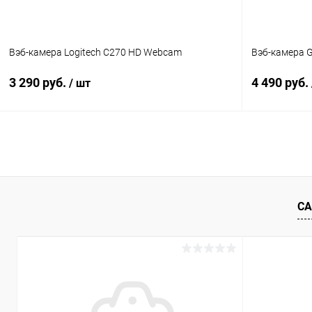
Вэб-камера Logitech C270 HD Webcam
Вэб-камера 
3 290 руб.
4 490 руб.
/ шт
В корзину
К сравнению
В избранное
В наличии
В избранн
СА