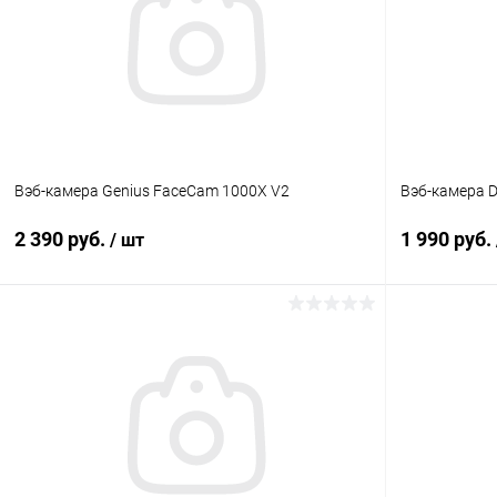
Вэб-камера Genius FaceCam 1000X V2
Вэб-камера 
2 390 руб.
1 990 руб.
/ шт
В корзину
К сравнению
В избранное
В наличии
В избранн