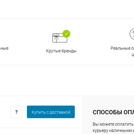
График платежей
Сегодня
25
%
Реальные с
ьные
Крутые бренды
ц
Добавляйте товары
в корзину
Оплачивайте сегодня только
25
% картой любого банка
СПОСОБЫ ОП
Купить c доставкой
Вы можете оплатить
Получайте товар
выбранный способом
курьеру наличными 