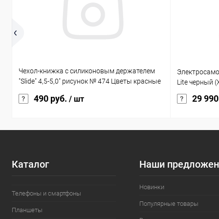
Чехол-книжка с силиконовым держателем
Электросамока
"Slide" 4,5-5,0" рисунок № 474 Цветы красные
Lite черный 
на бежевом
490 руб.
29 990
/ шт
Каталог
Наши предложен
Новинки
Телефоны и смартфоны
Популярные товары
Планшеты