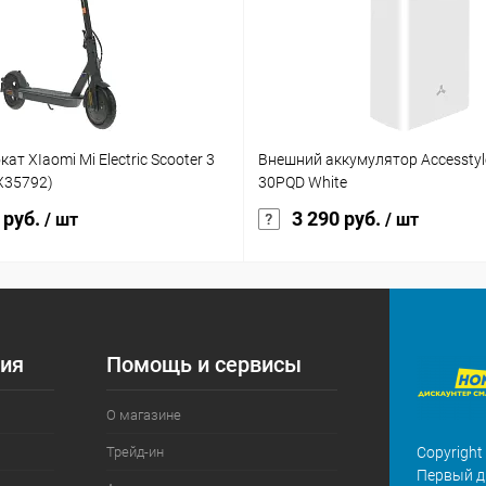
т XIaomi Mi Electric Scooter 3
Внешний аккумулятор Accesstyl
(X35792)
30PQD White
 руб.
3 290 руб.
/ шт
/ шт
ия
Помощь и сервисы
О магазине
Трейд-ин
Copyright
Первый д