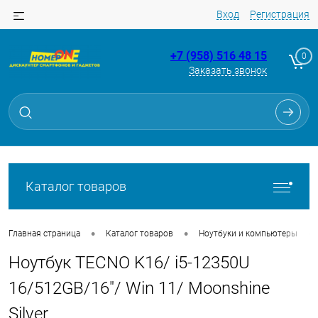
Вход
Регистрация
+7 (958) 516 48 15
0
Заказать звонок
Для клиентов всех банков
Разбейте
оплату
на части
без переплат
Каталог товаров
График платежей
•
•
•
Главная страница
Каталог товаров
Ноутбуки и компьютеры
Ноутбук TECNO K16/ i5-12350U
Сегодня
25
%
16/512GB/16"/ Win 11/ Moonshine
Silver