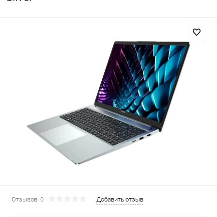
Добавляйте товары
в корзину
Оплачивайте сегодня только
25
% картой любого банка
Получайте товар
выбранный способом
Оставшиеся
75
% будут
списываться
с вашей карты
по
25
%
каждые 2 недели
Отзывов: 0
Добавить отзыв
Подробнее