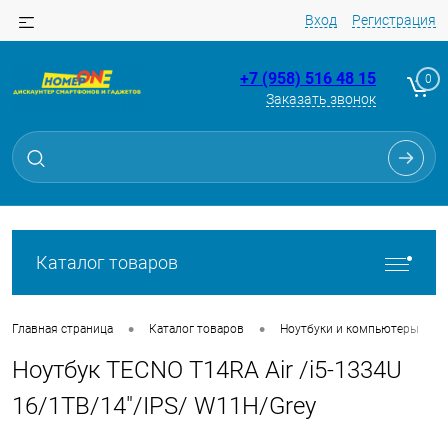
Вход
Регистрация
+7 (958) 516 48 15
0
Заказать звонок
Для клиентов всех банков
Разбейте
оплату
на части
без переплат
Каталог товаров
График платежей
•
•
•
Главная страница
Каталог товаров
Ноутбуки и компьютеры
Ноутбук TECNO T14RA Air /i5-1334U
Сегодня
25
%
16/1TB/14"/IPS/ W11H/Grey