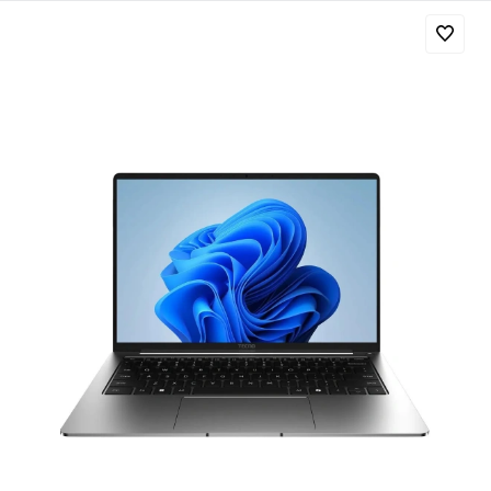
Добавляйте товары
в корзину
Оплачивайте сегодня только
25
% картой любого банка
Получайте товар
выбранный способом
Оставшиеся
75
% будут
списываться
с вашей карты
по
25
%
каждые 2 недели
Подробнее