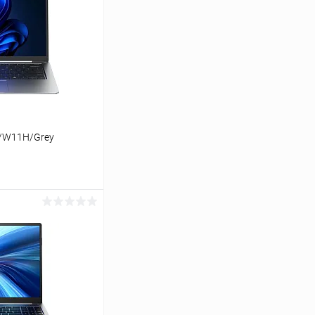
 /W11H/Grey
ь цену
К сравнению
Под заказ