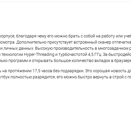
plait.ru
пусе, благодаря чему его можно брать с собой на работу или учеб
рисмотра. Дополнительно присутствует встроенный сканер отпечатк
и личных данных. Высокую производительность в многозадачном 
технологии Hyper-Threading и турбочастотой 4,5 ГГц. За быстродей
ько программ и открывать большое количество вкладок в браузере
а протяжении 17,5 часов без подзарядки. Это хорошая новость для
раз в 2 недели
оутбук полностью разрядится, его можно быстро вернуть в строй с