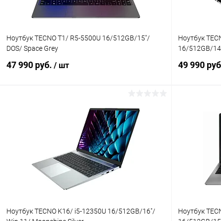
Ноутбук TECNO T1/ R5-5500U 16/512GB/15"/
Ноутбук TECN
DOS/ Space Grey
16/512GB/14
47 990 руб.
49 990 ру
/ шт
В корзину
К сравнению
В избранное
В наличии
В избранн
Ноутбук TECNO K16/ i5-12350U 16/512GB/16"/
Ноутбук TEC