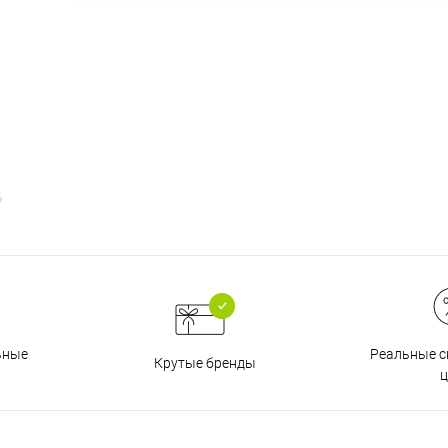
на части
без переплат
График платежей
Сегодня
25
%
Добавляйте товары
в корзину
Реальные с
ьные
Крутые бренды
ц
Оплачивайте сегодня только
25
% картой любого банка