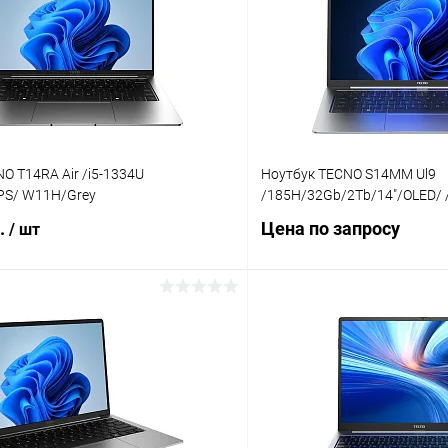
O T14RA Air /i5-1334U
Ноутбук TECNO S14MM Ul9
IPS/ W11H/Grey
/185H/32Gb/2Tb/14"/OLED/
б.
Цена по запросу
/ шт
Запросит
В корзину
К сравнению
В избранное
ое
В наличии