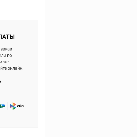
ЛАТЫ
 заказ
или по
ли же
айте онлайн.
е