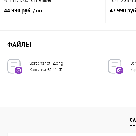
Win 11/ Moonshine Silver
16/512GB/15.
44 990 руб.
47 990 ру
/ шт
В корзину
ФАЙЛЫ
К сравнению
В избранное
Под заказ
В избранн
Screenshot_2.png
Sc
Картинки, 68.41 КБ
Кар
СА