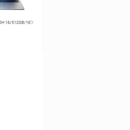
0H 16/512GB/16"/
ину
К сравнению
Под заказ