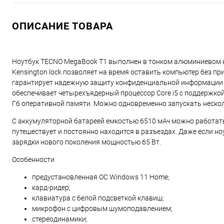
ОПИСАНИЕ ТОВАРА
Ноутбук TECNO MegaBook T1 выполнен в тонком алюминиевом кор
Kensington lock позволяет на время оставить компьютер без п
гарантирует надежную защиту конфиденциальной информации 
обеспечивает четырехъядерный процессор Core i5 с поддержкой 
Гб оперативной памяти. Можно одновременно запускать нескол
С аккумуляторной батареей емкостью 6510 мАч можно работать н
путешествует и постоянно находится в разъездах. Даже если н
зарядки нового поколения мощностью 65 Вт.
Особенности
предустановленная ОС Windows 11 Home;
кард-ридер;
клавиатура с белой подсветкой клавиш;
микрофон с цифровым шумоподавлением;
стереодинамики;