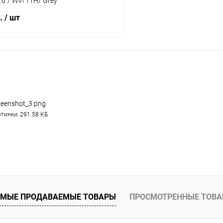
6"/ Win 11H/ Grey
б.
/ шт
В корзину
К сравнению
ое
В наличии
reenshot_3.png
тинки, 291.58 КБ
МЫЕ ПРОДАВАЕМЫЕ ТОВАРЫ
ПРОСМОТРЕННЫЕ ТОВ