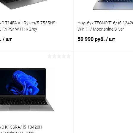
O T14FA Air Ryzen/5-7535HS
Ноутбук TECNO T16/ i5-1342
,1"/IPS/ W11H/Grey
Win 11/ Moonshine Silver
б.
59 990 руб.
/ шт
/ шт
В корзину
В корз
К сравнению
ое
В наличии
В избранное
NO K15SRA/ i5-13420H