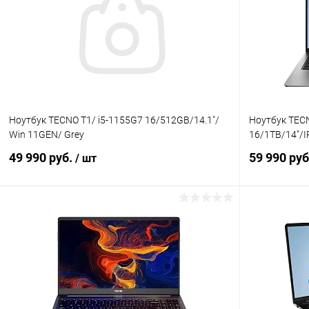
Ноутбук TECNO T1/ i5-1155G7 16/512GB/14.1"/
Ноутбук TECN
Win 11GEN/ Grey
16/1TB/14"/
49 990 руб.
59 990 ру
/ шт
В корзину
К сравнению
В избранное
В наличии
В избранн