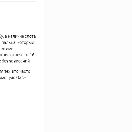
у, а наличие слота
а пальца, который
режиме
ствие отвечают 16
 без зависаний.
 тех, кто часто
 помощью GaN-