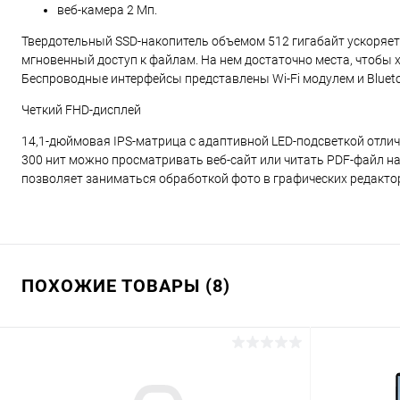
веб-камера 2 Мп.
Твердотельный SSD-накопитель объемом 512 гигабайт ускоряет
мгновенный доступ к файлам. На нем достаточно места, чтобы
Беспроводные интерфейсы представлены Wi-Fi модулем и Blueto
Четкий FHD-дисплей
14,1-дюймовая IPS-матрица с адаптивной LED-подсветкой отлич
300 нит можно просматривать веб-сайт или читать PDF-файл на
позволяет заниматься обработкой фото в графических редакто
ПОХОЖИЕ ТОВАРЫ (8)