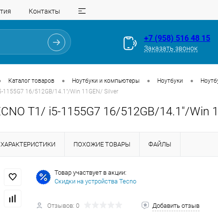
тия
Контакты
+7 (958) 516 48 15
Заказать звонок
•
•
•
•
Каталог товаров
Ноутбуки и компьютеры
Ноутбуки
Ноутб
5-1155G7 16/512GB/14.1"/Win 11GEN/ Silver
CNO T1/ i5-1155G7 16/512GB/14.1"/Win 1
ХАРАКТЕРИСТИКИ
ПОХОЖИЕ ТОВАРЫ
ФАЙЛЫ
Товар участвует в акции:
Скидки на устройства Tecno
Для клиентов всех банков
Отзывов: 0
Добавить отзыв
Разбейте
оплату