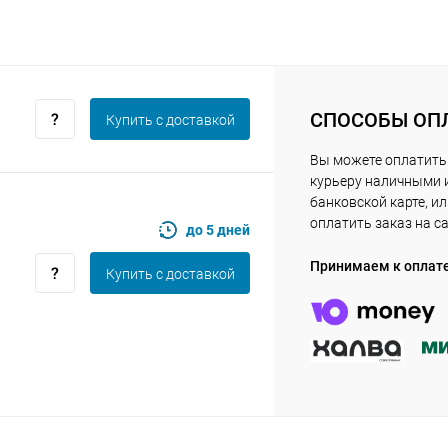
Получайте товар
выбранный способом
СПОСОБЫ ОП
Оставшиеся
75
% будут
списываться
Купить c доставкой
с вашей карты
по
25
%
каждые 2 недели
Вы можете оплатить
курьеру наличными 
банковской карте, и
оплатить заказ на с
до 5 дней
Подробнее
об оплате Плайтом
Принимаем к оплат
Купить c доставкой
25
раз в 2
Остались вопросы?
недели
8 800 302-02-51