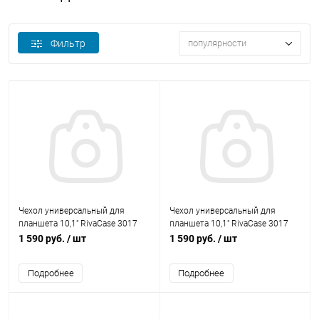
Фильтр
популярности
Чехол универсальный для
Чехол универсальный для
планшета 10,1" RivaCase 3017
планшета 10,1" RivaCase 3017
light blue
dark blue
1 590 руб.
/ шт
1 590 руб.
/ шт
Подробнее
Подробнее