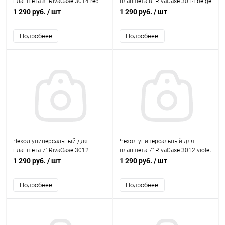
планшета 8" RivaCase 3014 red
планшета 8" RivaCase 3014 beige
1 290 руб.
/ шт
1 290 руб.
/ шт
Подробнее
Подробнее
Чехол универсальный для
Чехол универсальный для
планшета 7" RivaCase 3012
планшета 7" RivaCase 3012 violet
aquamarine
1 290 руб.
/ шт
1 290 руб.
/ шт
Подробнее
Подробнее