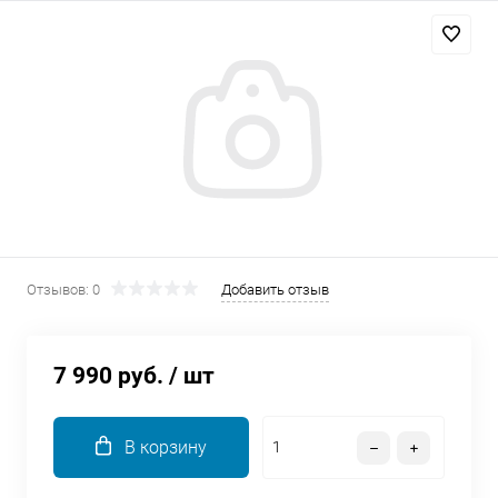
Добавляйте товары
в корзину
Оплачивайте сегодня только
25
% картой любого банка
Получайте товар
выбранный способом
Отзывов: 0
Добавить отзыв
Оставшиеся
75
% будут
списываться
с вашей карты
7 990 руб.
/ шт
по
25
%
каждые 2 недели
В корзину
Подробнее