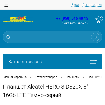
Вход
Регистрация
+7 (958) 516 48 15
0
Заказать звонок
Для клиентов всех банков
Разбейте
оплату
на части
без переплат
Каталог товаров
График платежей
•
•
•
Главная страница
Каталог товаров
Планшеты
Планшеты
Планшет Alcatel HERO 8 D820X 8"
Сегодня
25
%
16Gb LTE Темно-серый