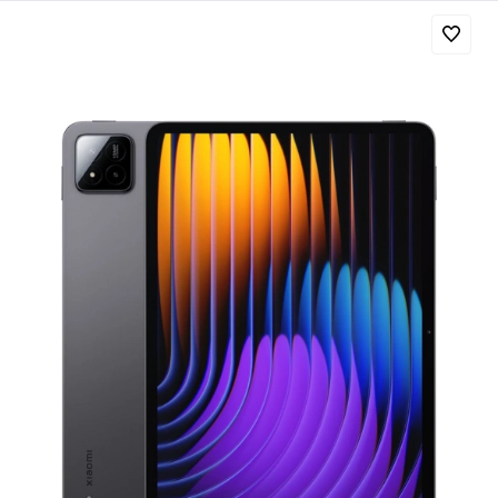
Добавляйте товары
в корзину
Оплачивайте сегодня только
25
% картой любого банка
Получайте товар
выбранный способом
Оставшиеся
75
% будут
списываться
с вашей карты
по
25
%
каждые 2 недели
Подробнее