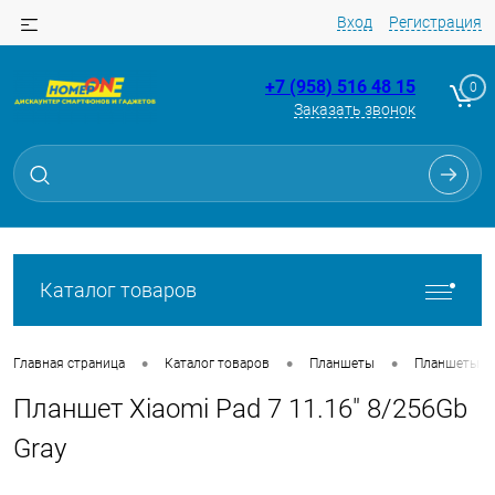
Вход
Регистрация
+7 (958) 516 48 15
0
Заказать звонок
Для клиентов всех банков
Разбейте
оплату
на части
без переплат
Каталог товаров
График платежей
•
•
•
Главная страница
Каталог товаров
Планшеты
Планшеты
Планшет Xiaomi Pad 7 11.16" 8/256Gb
Сегодня
25
%
Gray