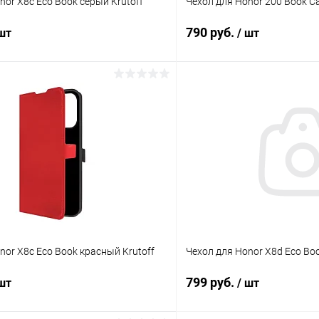
nor X8c Eco Book серый Krutoff
Чехол для Honor 200 Book C
790 руб.
 шт
/ шт
В корзину
В корз
К сравнению
ое
В наличии
В избранное
nor X8c Eco Book красный Krutoff
Чехол для Honor X8d Eco Bo
799 руб.
 шт
/ шт