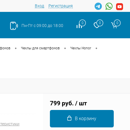
Вход
Регистрация
0
0
0
Пн-Пт с 09:00 до 18:00
•
•
•
тфонов
Чехлы для смартфонов
Чехлы Honor
Закрыть
799 руб.
/ шт
В корзину
ктеристики