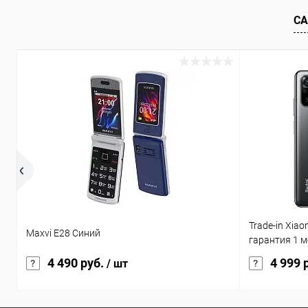
В избранное
В наличии
В избранн
СА
Trade-in Xia
Maxvi E28 Синий
гарантия 1 м
4 490 руб.
4 999 
/ шт