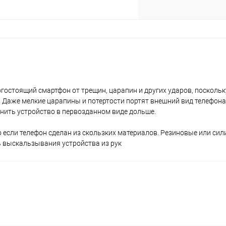
plait.ru
остоящий смартфон от трещин, царапин и других ударов, поскольк
 Даже мелкие царапины и потертости портят внешний вид телефона
нить устройство в первозданном виде дольше.
раз в 2 недели
 если телефон сделан из скользких материалов. Резиновые или си
 выскальзывания устройства из рук