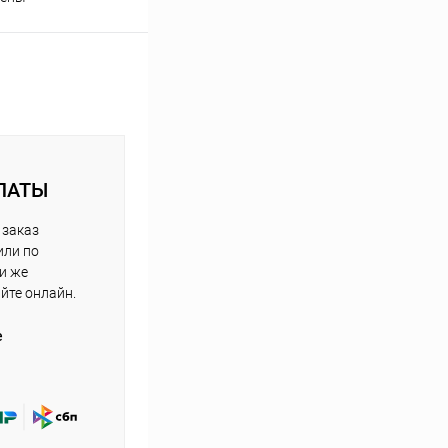
ЛАТЫ
 заказ
или по
ли же
айте онлайн.
е