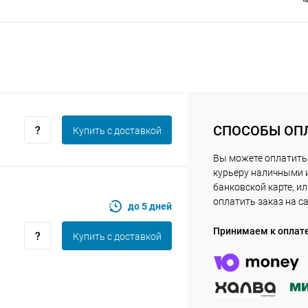
Получайте товар
выбранный способом
Оставшиеся
75
% будут
списываться
с вашей карты
по
25
%
каждые 2 недели
СПОСОБЫ ОП
Купить c доставкой
Вы можете оплатить
Подробнее
об оплате Плайтом
курьеру наличными 
банковской карте, и
оплатить заказ на с
до 5 дней
Принимаем к оплат
25
Купить c доставкой
раз в 2
Остались вопросы?
недели
8 800 302-02-51