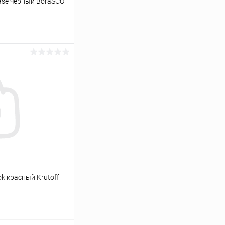
ase черный BoraSCO
ину
К сравнению
В наличии
ok красный Krutoff