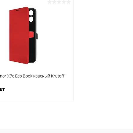
В корзину
В корз
К сравнению
ое
В наличии
В избранное
nor X7c Eco Book красный Krutoff
 шт
В корзину
К сравнению