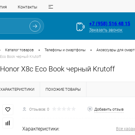
тия
Контакты
+7 (958) 516 48 15
Заказать звонок
•
•
•
Каталог товаров
Телефоны и смартфоны
Аксессуары для смар
Eco Book черный Krutoff
Honor X8c Eco Book черный Krutoff
ХАРАКТЕРИСТИКИ
ПОХОЖИЕ ТОВАРЫ
Отзывов: 0
Добавить отзыв
Для клиентов всех банков
Разбейте
оплату
Характеристики:
Все хара