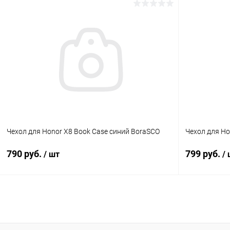
В корзину
К сравнению
В избранное
В наличии
В избранн
Чехол для Honor X8 Book Case синий BoraSCO
Чехол для Ho
790 руб.
799 руб.
/ шт
/
В корзину
К сравнению