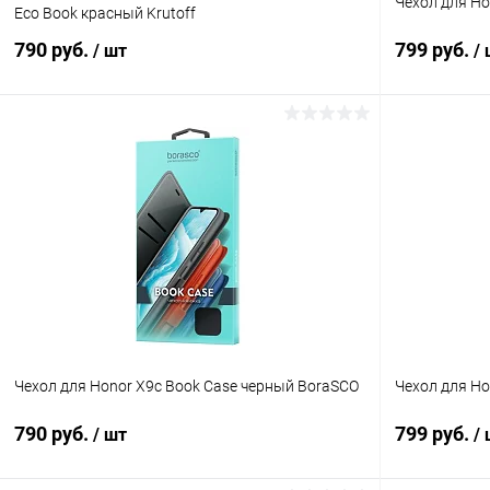
Чехол для Ho
Eco Book красный Krutoff
790 руб.
799 руб.
/ шт
/
В корзину
К сравнению
В избранное
В наличии
В избранн
Чехол для Honor X9c Book Case черный BoraSCO
Чехол для Ho
790 руб.
799 руб.
/ шт
/