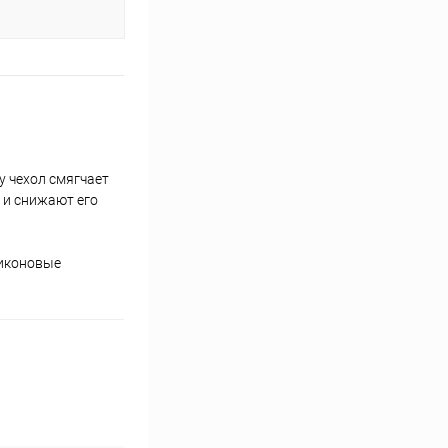
у чехол смягчает
 и снижают его
ликоновые