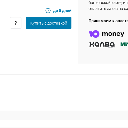
банковской карте, и
оплатить заказ на с
до 5 дней
Оставшиеся
75
% будут
списываться
Принимаем к оплат
Купить c доставкой
с вашей карты
по
25
%
каждые 2 недели
Подробнее
об оплате Плайтом
25
раз в 2
Остались вопросы?
недели
8 800 302-02-51
plait.ru