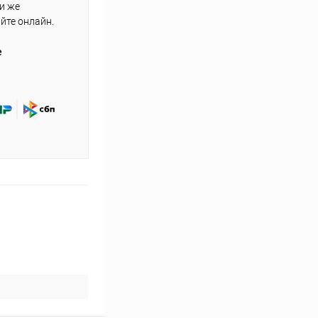
ли же
айте онлайн.
е