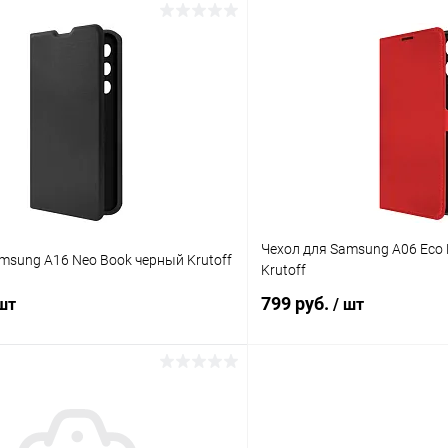
В корзину
В корз
К сравнению
ое
В наличии
В избранное
Чехол для Samsung A06 Eco
msung A16 Neo Book черный Krutoff
Krutoff
799 руб.
 шт
/ шт
В корзину
В корз
К сравнению