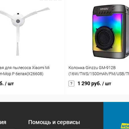
я для пылесоса Xiaomi Mi
Колонка Ginzzu GM-912B
m-Mop P белая(X26608)
(16W/TWS/1500mAh/FM/USB/T
б.
1 290 руб.
/ шт
/ шт
ия
Помощь и сервисы