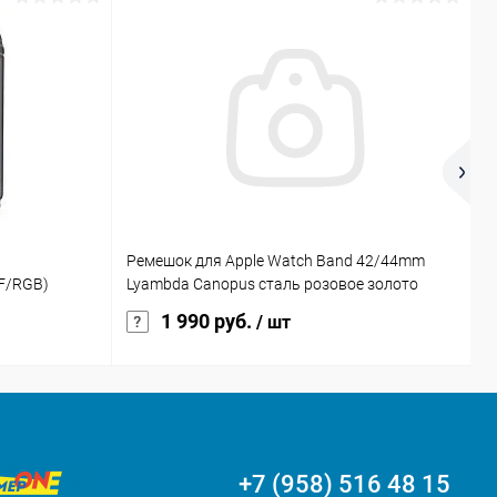
Ремешок для Apple Watch Band 42/44mm
T
F/RGB)
Lyambda Canopus сталь розовое золото
г
1 990 руб.
/ шт
+7 (958) 516 48 15