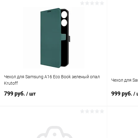
В корзину
К сравнению
В избранное
В наличии
В избранн
Чехол для Samsung A16 Eco Book зеленый опал
Чехол для Sa
Krutoff
799 руб.
999 руб.
/ шт
/
В корзину
К сравнению