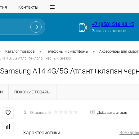
тия
Контакты
+7 (958) 516 48 15
Заказать звонок
•
•
•
Каталог товаров
Телефоны и смартфоны
Аксессуары для смар
A14 4G/5G Атлант+клапан черный Gresso
 Samsung A14 4G/5G Атлант+клапан чер
КИ
ПОХОЖИЕ ТОВАРЫ
Для клиентов всех банков
Отзывов: 0
Добавить отзыв
Разбейте
оплату
на части
без переплат
Характеристики:
Все хара