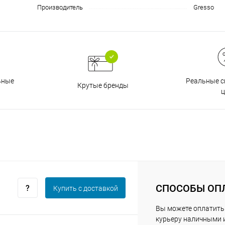
Производитель
Gresso
График платежей
Сегодня
25
%
Реальные с
ьные
Крутые бренды
ц
Добавляйте товары
в корзину
Оплачивайте сегодня только
25
% картой любого банка
СПОСОБЫ ОП
Купить c доставкой
Вы можете оплатить
курьеру наличными 
Получайте товар
выбранный способом