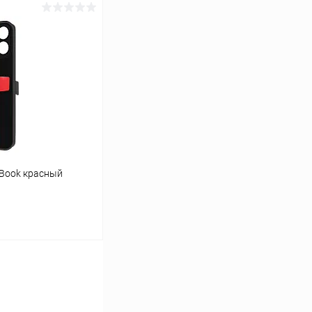
ину
К сравнению
В наличии
 Book красный
ину
К сравнению