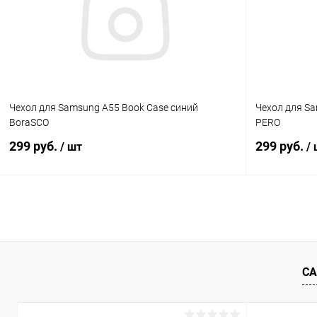
В избранное
В наличии
В избранн
Чехол для Samsung A55 Book Case синий
Чехол для S
BoraSCO
PERO
299 руб.
299 руб.
/ шт
/
В корзину
К сравнению
В избранное
В наличии
В избранн
СА