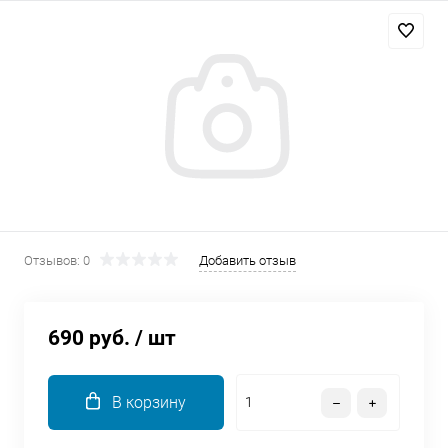
Добавляйте товары
в корзину
Оплачивайте сегодня только
25
% картой любого банка
Получайте товар
выбранный способом
Отзывов: 0
Добавить отзыв
Оставшиеся
75
% будут
списываться
с вашей карты
690 руб.
/ шт
по
25
%
каждые 2 недели
В корзину
Подробнее