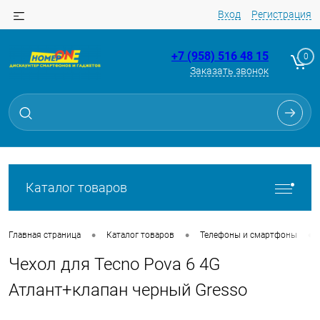
Вход
Регистрация
+7 (958) 516 48 15
0
Заказать звонок
Для клиентов всех банков
Разбейте
оплату
на части
без переплат
Каталог товаров
График платежей
•
•
•
Главная страница
Каталог товаров
Телефоны и смартфоны
Чехол для Tecno Pova 6 4G
Сегодня
25
%
Атлант+клапан черный Gresso