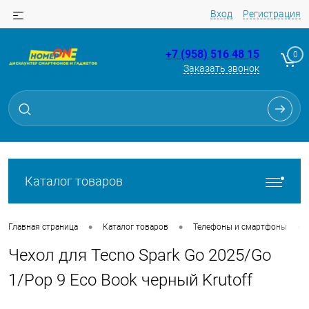
Вход
Регистрация
+7 (958) 516 48 15
0
Заказать звонок
Для клиентов всех банков
Разбейте
оплату
на части
без переплат
Каталог товаров
График платежей
•
•
•
Главная страница
Каталог товаров
Телефоны и смартфоны
Чехол для Tecno Spark Go 2025/Go
Сегодня
25
%
1/Pop 9 Eco Book черный Krutoff