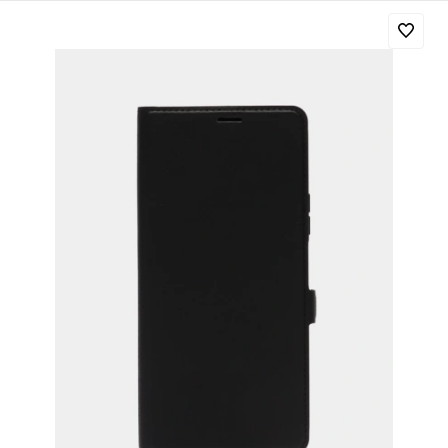
Добавляйте товары
в корзину
Оплачивайте сегодня только
25
% картой любого банка
Получайте товар
выбранный способом
Оставшиеся
75
% будут
списываться
с вашей карты
по
25
%
каждые 2 недели
Подробнее