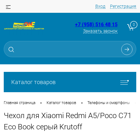
Вход
Регистрация
+7 (958) 516 48 15
0
Заказать звонок
Для клиентов всех банков
Разбейте
оплату
на части
без переплат
Каталог товаров
График платежей
•
•
•
Главная страница
Каталог товаров
Телефоны и смартфоны
Чехол для Xiaomi Redmi A5/Poco C71
Сегодня
25
%
Eco Book серый Krutoff