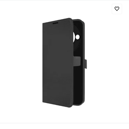
Добавляйте товары
в корзину
Оплачивайте сегодня только
25
% картой любого банка
Получайте товар
выбранный способом
Оставшиеся
75
% будут
списываться
с вашей карты
по
25
%
каждые 2 недели
Подробнее