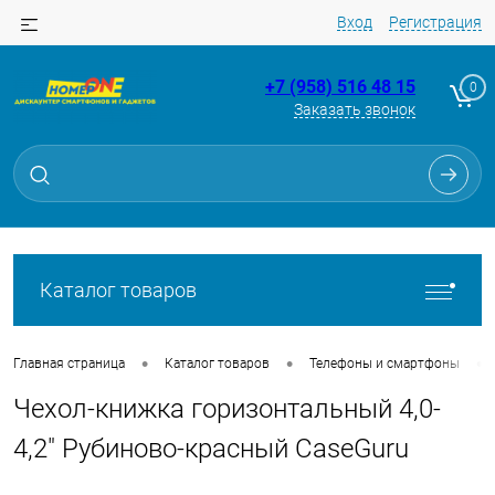
Вход
Регистрация
+7 (958) 516 48 15
0
Заказать звонок
Для клиентов всех банков
Разбейте
оплату
на части
без переплат
Каталог товаров
График платежей
•
•
•
Главная страница
Каталог товаров
Телефоны и смартфоны
Чехол-книжка горизонтальный 4,0-
Сегодня
25
%
4,2" Рубиново-красный CaseGuru