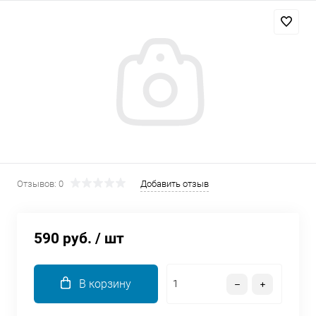
Добавляйте товары
в корзину
Оплачивайте сегодня только
25
% картой любого банка
Получайте товар
выбранный способом
Отзывов: 0
Добавить отзыв
Оставшиеся
75
% будут
списываться
с вашей карты
590 руб.
/ шт
по
25
%
каждые 2 недели
В корзину
Подробнее