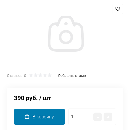
Добавляйте товары
в корзину
Оплачивайте сегодня только
25
% картой любого банка
Получайте товар
выбранный способом
Отзывов: 0
Добавить отзыв
Оставшиеся
75
% будут
списываться
с вашей карты
390 руб.
/ шт
по
25
%
каждые 2 недели
В корзину
Подробнее