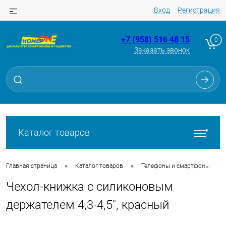
Вход
Регистрация
+7 (958) 516 48 15
0
Заказать звонок
Для клиентов всех банков
Разбейте
оплату
на части
без переплат
Каталог товаров
График платежей
•
•
•
Главная страница
Каталог товаров
Телефоны и смартфоны
Чехол-книжка с силиконовым
Сегодня
25
%
держателем 4,3-4,5", красный