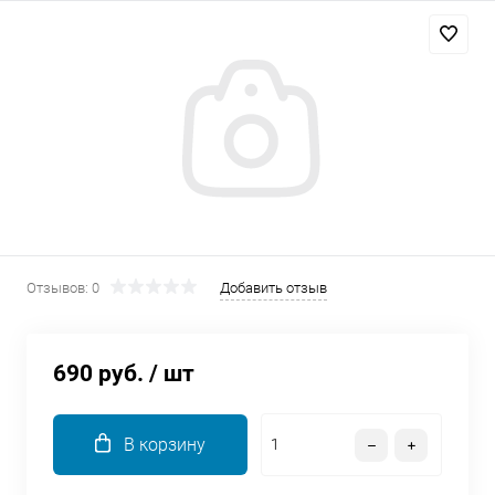
Добавляйте товары
в корзину
Оплачивайте сегодня только
25
% картой любого банка
Получайте товар
выбранный способом
Отзывов: 0
Добавить отзыв
Оставшиеся
75
% будут
списываться
с вашей карты
690 руб.
/ шт
по
25
%
каждые 2 недели
В корзину
Подробнее