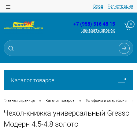
Вход
Регистрация
+7 (958) 516 48 15
0
Заказать звонок
Для клиентов всех банков
Разбейте
оплату
на части
без переплат
Каталог товаров
График платежей
•
•
•
Главная страница
Каталог товаров
Телефоны и смартфоны
Чехол-книжка универсальный Gresso
Сегодня
25
%
Модерн 4.5-4.8 золото