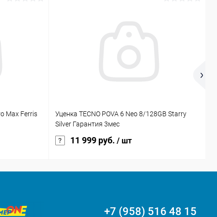
o Max Ferris
Уценка TECNO POVA 6 Neo 8/128GB Starry
Н
Silver Гарантия 3мес
11 999 руб.
/ шт
+7 (958) 516 48 15