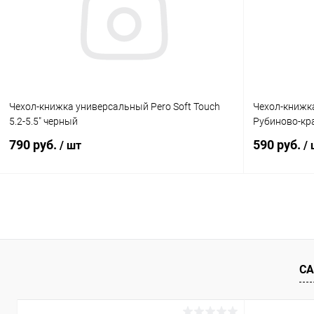
В избранное
В наличии
В избранн
Чехол-книжка универсальный Pero Soft Touch
Чехол-книжка
5.2-5.5" черный
Рубиново-кр
790 руб.
590 руб.
/ шт
/
В корзину
К сравнению
В избранное
Под заказ
В избранн
СА