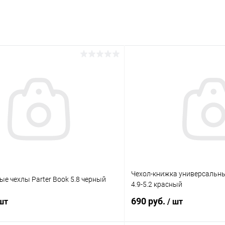
раз в 2 недели
Чехол-книжка универсальн
е чехлы Parter Book 5.8 черный
4.9-5.2 красный
690 руб.
 шт
/ шт