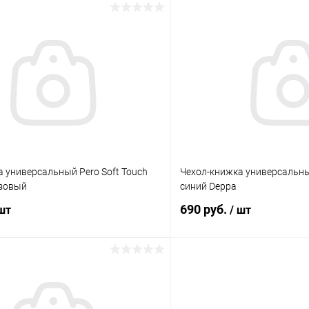
В корзину
В корз
К сравнению
ое
Под заказ
В избранное
 универсальный Pero Soft Touch
Чехол-книжка универсальный 
юзовый
синий Deppa
690 руб.
 шт
/ шт
В корзину
В корз
К сравнению