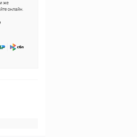
ли же
айте онлайн.
е