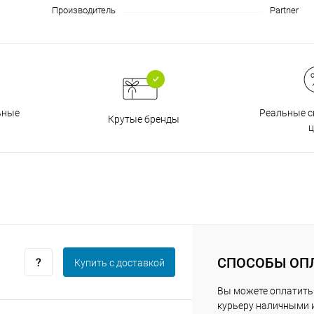
Производитель
Partner
График платежей
Сегодня
25
%
Реальные с
ьные
Крутые бренды
ц
Добавляйте товары
в корзину
Оплачивайте сегодня только
25
% картой любого банка
СПОСОБЫ ОП
Купить c доставкой
Вы можете оплатить
курьеру наличными 
Получайте товар
выбранный способом