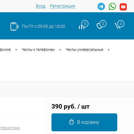
Вход
Регистрация
0
0
0
Пн-Пт с 09:00 до 18:00
•
•
•
тфонов
Чехлы к телефонам
Чехлы универсальные
Закрыть
390 руб.
/ шт
В корзину
ктеристики