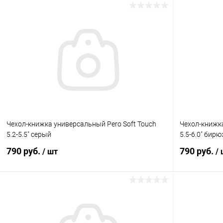
В корзину
К сравнению
В избранное
Под заказ
В избранн
Чехол-книжка универсальный Pero Soft Touch
Чехол-книжка
5.2-5.5" серый
5.5-6.0" бир
790 руб.
790 руб.
/ шт
/
В корзину
К сравнению