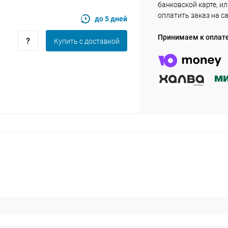
банковской карте, и
оплатить заказ на с
до 5 дней
Оставшиеся
75
% будут
списываться
Принимаем к оплат
Купить c доставкой
с вашей карты
по
25
%
каждые 2 недели
Подробнее
об оплате Плайтом
25
раз в 2
Остались вопросы?
недели
8 800 302-02-51
plait.ru