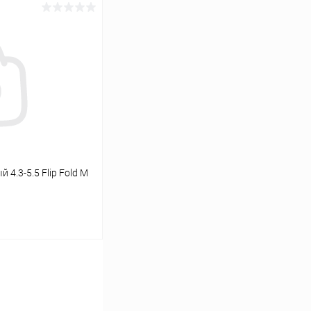
ину
К сравнению
Под заказ
4.3-5.5 Flip Fold M
ину
К сравнению