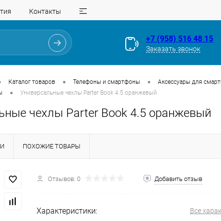
тия
Контакты
+7 (958) 516 48 15
Заказать звонок
•
•
•
Каталог товаров
Телефоны и смартфоны
Аксессуары для смар
•
ы
Универсальные чехлы Parter Book 4.5 оранжевый
ьные чехлы Parter Book 4.5 оранжевый
КИ
ПОХОЖИЕ ТОВАРЫ
Для клиентов всех банков
Отзывов: 0
Добавить отзыв
Разбейте
оплату
на части
без переплат
Характеристики:
Все хара