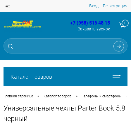
Вход
Регистрация
+7 (958) 516 48 15
0
Заказать звонок
Для клиентов всех банков
Разбейте
оплату
на части
без переплат
Каталог товаров
График платежей
•
•
•
Главная страница
Каталог товаров
Телефоны и смартфоны
Универсальные чехлы Parter Book 5.8
Сегодня
25
%
черный