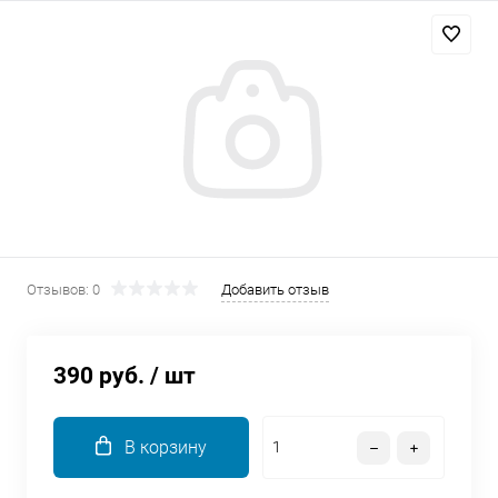
Добавляйте товары
в корзину
Оплачивайте сегодня только
25
% картой любого банка
Получайте товар
выбранный способом
Отзывов: 0
Добавить отзыв
Оставшиеся
75
% будут
списываться
с вашей карты
390 руб.
/ шт
по
25
%
каждые 2 недели
В корзину
Подробнее