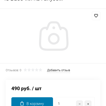
Добавляйте товары
в корзину
Оплачивайте сегодня только
25
% картой любого банка
Получайте товар
выбранный способом
Отзывов: 0
Добавить отзыв
Оставшиеся
75
% будут
списываться
с вашей карты
по
25
%
каждые 2 недели
490 руб.
/ шт
В корзину
Подробнее