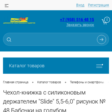
Вход
Регистрация
+7 (958) 516 48 15
0
Заказать звонок
Для клиентов всех банков
Разбейте
оплату
на части
без переплат
Каталог товаров
График платежей
•
•
•
Главная страница
Каталог товаров
Телефоны и смартфоны
Чехол-книжка с силиконовым
Сегодня
25
%
держателем "Slide" 5,5-6,0" рисунок №
48 Бабочки на голубом