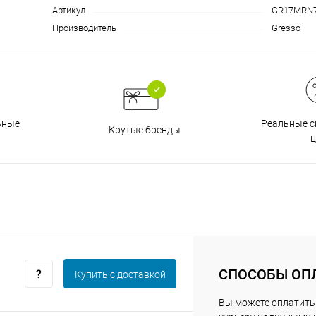
Артикул
GR17MRN
Производитель
Gresso
График платежей
Сегодня
25
%
Реальные с
ьные
Крутые бренды
ц
Добавляйте товары
в корзину
Оплачивайте сегодня только
25
% картой любого банка
СПОСОБЫ ОП
Купить c доставкой
Вы можете оплатить