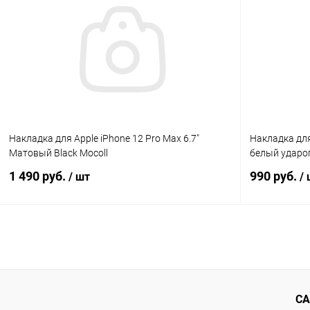
К сравнению
В избранное
В наличии
В избранн
Накладка для Apple iPhone 12 Pro Max 6.7"
Накладка для
Матовый Black Mocoll
белый ударо
1 490 руб.
990 руб.
/ шт
/
В корзину
К сравнению
В избранное
В наличии
В избранн
СА