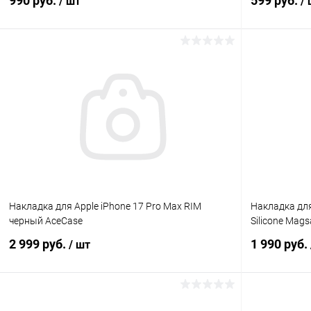
990 руб.
599 руб.
/ шт
/
В корзину
К сравнению
В избранное
В наличии
В избранн
Накладка для Apple iPhone 17 Pro Max RIM
Накладка для
черный AceCase
Silicone Mag
2 999 руб.
1 990 руб.
/ шт
В корзину