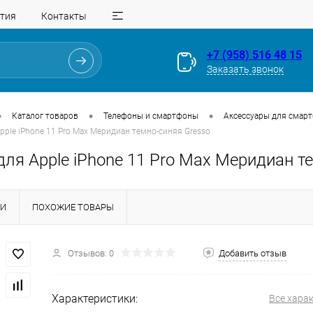
тия
Контакты
+7 (958) 516 48 15
Заказать звонок
•
•
•
Каталог товаров
Телефоны и смартфоны
Аксессуары для смар
pple iPhone 11 Pro Max Меридиан темно-синяя Gresso
ля Apple iPhone 11 Pro Max Меридиан т
КИ
ПОХОЖИЕ ТОВАРЫ
Для клиентов всех банков
Отзывов: 0
Добавить отзыв
Разбейте
оплату
на части
без переплат
Характеристики:
Все хара