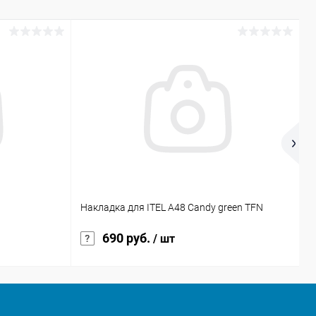
Накладка для ITEL A48 Candy green TFN
X
690 руб.
/ шт