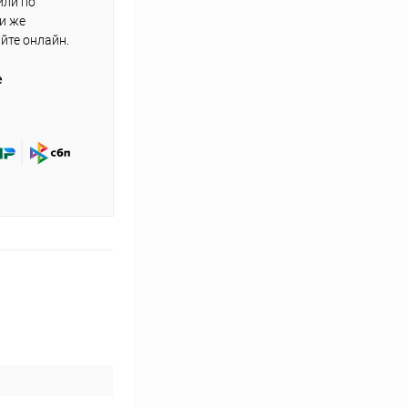
или по
ли же
айте онлайн.
е