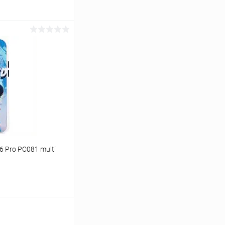
ину
К сравнению
В наличии
6 Pro PC081 multi
ину