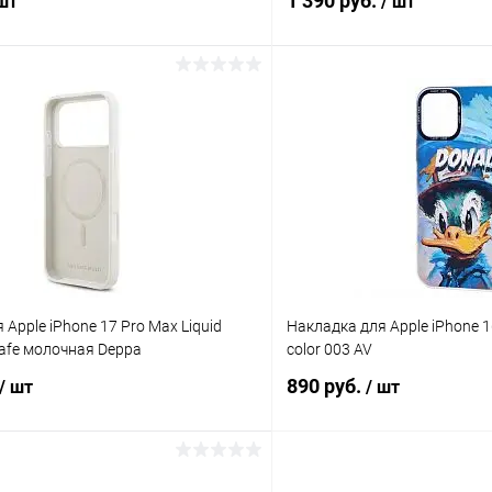
1 390 руб.
 шт
/ шт
В корзину
В корз
К сравнению
ое
В наличии
В избранное
 Apple iPhone 17 Pro Max Liquid
Накладка для Apple iPhone 1
safe молочная Deppa
color 003 AV
890 руб.
/ шт
/ шт
В корзину
В корз