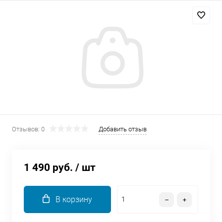
Добавляйте товары
в корзину
Оплачивайте сегодня только
25
% картой любого банка
Получайте товар
выбранный способом
Отзывов: 0
Добавить отзыв
Оставшиеся
75
% будут
списываться
с вашей карты
1 490 руб.
/ шт
по
25
%
каждые 2 недели
В корзину
Подробнее