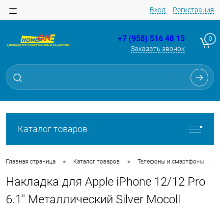
Вход
Регистрация
+7 (958) 516 48 15
0
Заказать звонок
Для клиентов всех банков
Разбейте
оплату
на части
без переплат
Каталог товаров
График платежей
•
•
•
Главная страница
Каталог товаров
Телефоны и смартфоны
Накладка для Apple iPhone 12/12 Pro
Сегодня
25
%
6.1" Металлический Silver Mocoll