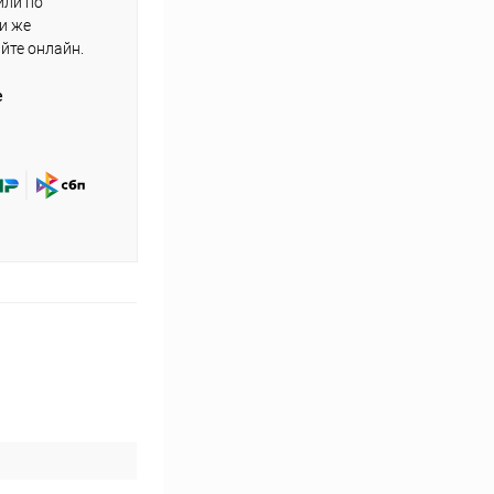
или по
ли же
айте онлайн.
е