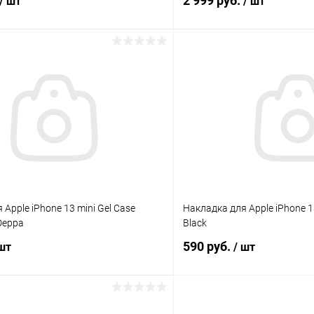
2 999 руб.
/ шт
/ шт
В корзину
В корз
К сравнению
ое
В наличии
В избранное
Apple iPhone 13 mini Gel Case
Накладка для Apple iPhone 1
Deppa
Black
590 руб.
 шт
/ шт
В корзину
В корз