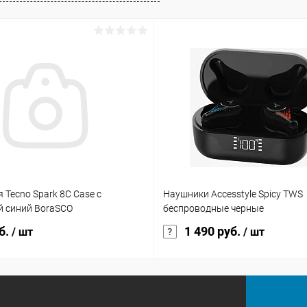
 Tecno Spark 8C Case с
Наушники Accesstyle Spicy TWS
 синий BoraSCO
беспроводные черные
б.
1 490 руб.
/ шт
/ шт