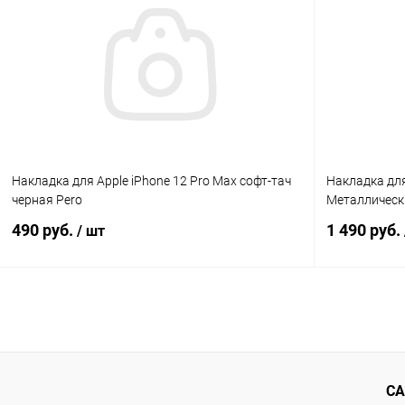
К сравнению
В избранное
В наличии
В избранн
Накладка для Apple iPhone 12 Pro Max софт-тач
Накладка для 
черная Pero
Металлически
490 руб.
1 490 руб.
/ шт
В корзину
К сравнению
В избранное
В наличии
В избранн
СА