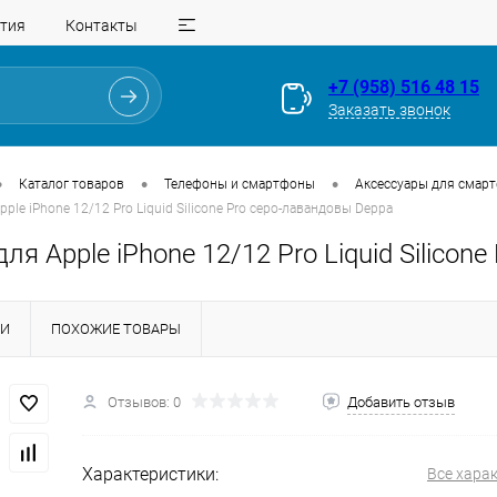
тия
Контакты
+7 (958) 516 48 15
Заказать звонок
•
•
•
Каталог товаров
Телефоны и смартфоны
Аксессуары для смар
pple iPhone 12/12 Pro Liquid Silicone Pro серо-лавандовы Deppa
ля Apple iPhone 12/12 Pro Liquid Silicon
КИ
ПОХОЖИЕ ТОВАРЫ
Для клиентов всех банков
Отзывов: 0
Добавить отзыв
Разбейте
оплату
на части
без переплат
Характеристики:
Все хара