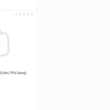
ину
К сравнению
В наличии
3 Mini TFN Candy
ину