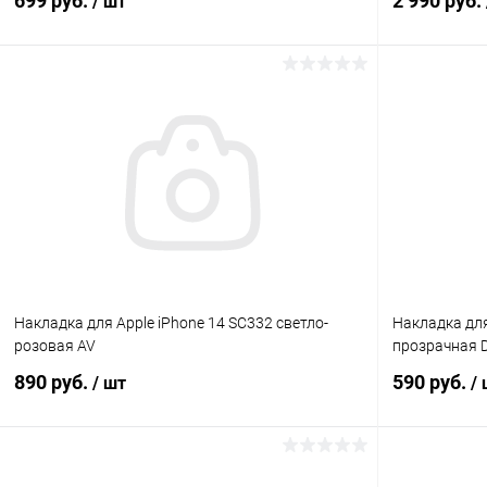
699 руб.
2 990 руб.
/ шт
В корзину
К сравнению
В избранное
В наличии
В избранн
Накладка для Apple iPhone 14 SC332 светло-
Накладка для 
розовая AV
прозрачная 
890 руб.
590 руб.
/ шт
/
В корзину