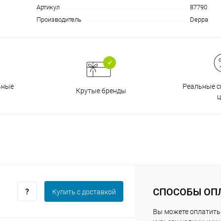
Артикул
87790
Производитель
Deppa
График платежей
Сегодня
25
%
Реальные с
ьные
Крутые бренды
ц
Добавляйте товары
в корзину
Оплачивайте сегодня только
25
% картой любого банка
СПОСОБЫ ОП
Купить c доставкой
Вы можете оплатить