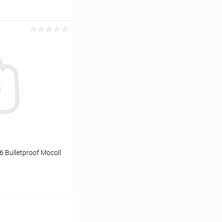
ину
К сравнению
В наличии
 Bulletproof Mocoll
ину