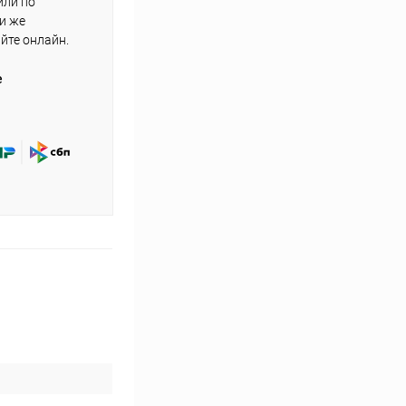
или по
ли же
айте онлайн.
е