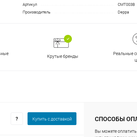
Артикул
CMT003B
Производитель
Deppa
График платежей
Сегодня
25
%
Реальные с
ьные
Крутые бренды
ц
Добавляйте товары
в корзину
Оплачивайте сегодня только
25
% картой любого банка
СПОСОБЫ ОП
Купить c доставкой
Вы можете оплатить