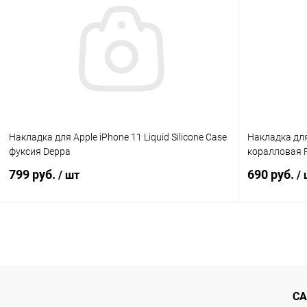
К сравнению
В избранное
В наличии
В избранн
Накладка для Apple iPhone 11 Liquid Silicone Case
Накладка для 
фуксия Deppa
коралловая 
799 руб.
690 руб.
/ шт
/
В корзину
К сравнению
В избранное
В наличии
В избранн
СА