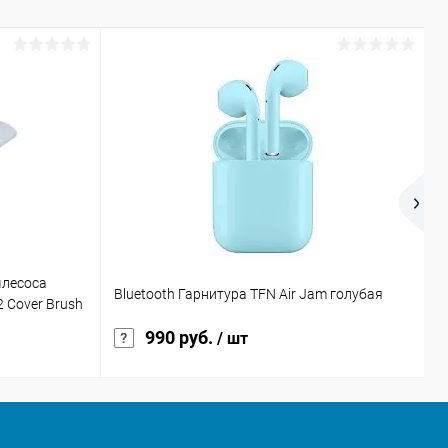
ылесоса
Н
Bluetooth Гарнитура TFN Air Jam голубая
 Cover Brush
с
990 руб.
/ шт