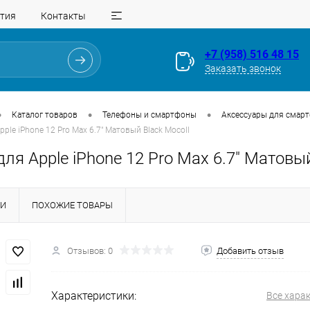
тия
Контакты
+7 (958) 516 48 15
Заказать звонок
•
•
•
Каталог товаров
Телефоны и смартфоны
Аксессуары для смар
pple iPhone 12 Pro Max 6.7" Матовый Black Mocoll
ля Apple iPhone 12 Pro Max 6.7" Матовый
КИ
ПОХОЖИЕ ТОВАРЫ
Для клиентов всех банков
Отзывов: 0
Добавить отзыв
Разбейте
оплату
на части
без переплат
Характеристики:
Все хара