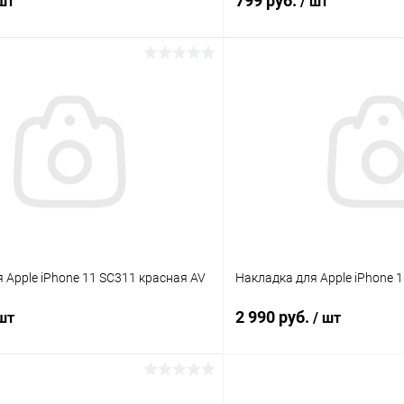
799 руб.
 шт
/ шт
В корзину
В корз
К сравнению
ое
В наличии
В избранное
 Apple iPhone 11 SC311 красная AV
Накладка для Apple iPhone 16
2 990 руб.
 шт
/ шт
В корзину
В корз