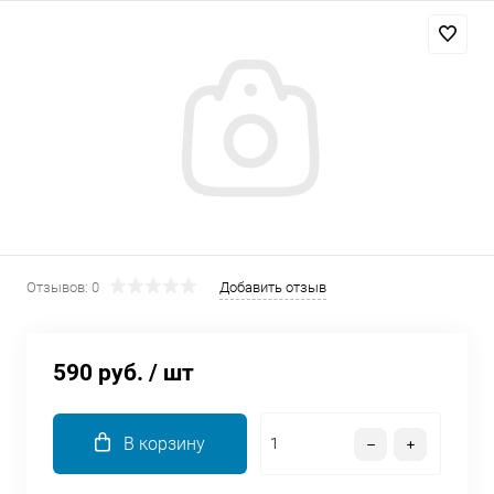
Добавляйте товары
в корзину
Оплачивайте сегодня только
25
% картой любого банка
Получайте товар
выбранный способом
Отзывов: 0
Добавить отзыв
Оставшиеся
75
% будут
списываться
с вашей карты
590 руб.
/ шт
по
25
%
каждые 2 недели
В корзину
Подробнее