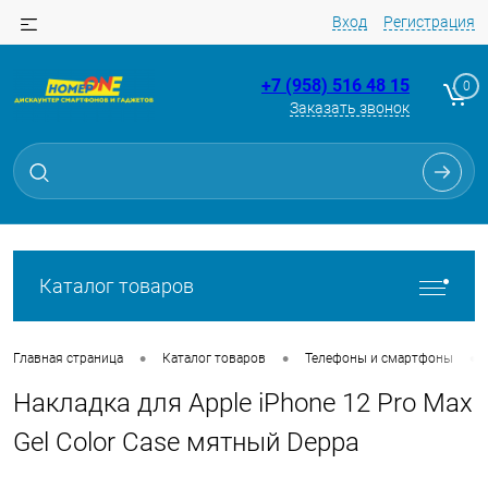
Вход
Регистрация
+7 (958) 516 48 15
0
Заказать звонок
Для клиентов всех банков
Разбейте
оплату
на части
без переплат
Каталог товаров
График платежей
•
•
•
Главная страница
Каталог товаров
Телефоны и смартфоны
Накладка для Apple iPhone 12 Pro Max
Сегодня
25
%
Gel Color Case мятный Deppa