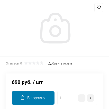
Добавляйте товары
в корзину
Оплачивайте сегодня только
25
% картой любого банка
Получайте товар
выбранный способом
Отзывов: 0
Добавить отзыв
Оставшиеся
75
% будут
списываться
с вашей карты
690 руб.
/ шт
по
25
%
каждые 2 недели
В корзину
Подробнее