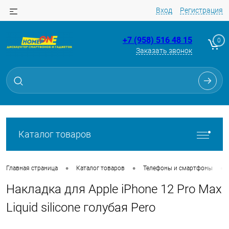
Вход
Регистрация
+7 (958) 516 48 15
0
Заказать звонок
Для клиентов всех банков
Разбейте
оплату
на части
без переплат
Каталог товаров
График платежей
•
•
•
Главная страница
Каталог товаров
Телефоны и смартфоны
Накладка для Apple iPhone 12 Pro Max
Сегодня
25
%
Liquid silicone голубая Pero