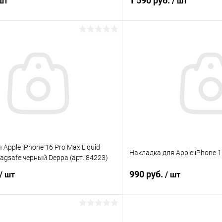
1 590 руб.
 шт
/ шт
В корзину
В корз
К сравнению
ое
В наличии
В избранное
 Apple iPhone 16 Pro Max Liquid
Накладка для Apple iPhone 
Magsafe черный Deppa (арт. 84223)
990 руб.
/ шт
/ шт
В корзину
В корз