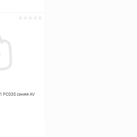
ину
К сравнению
В наличии
11 PC035 синяя AV
ину