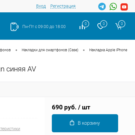
Вход
Регистрация
0
0
0
Пн-Пт с 09:00 до 18:00
•
•
тфонов
Накладки для смартфонов (Case)
Накладка Apple iPhone
gn синяя AV
Закрыть
690 руб.
/ шт
В корзину
ктеристики