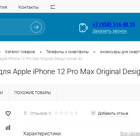
тия
Контакты
+7 (958) 516 48 15
Заказать звонок
•
•
•
Каталог товаров
Телефоны и смартфоны
Аксессуары для смар
ple iPhone 12 Pro Max Original Design синяя AV
ля Apple iPhone 12 Pro Max Original Desi
КИ
ПОХОЖИЕ ТОВАРЫ
Для клиентов всех банков
Отзывов: 0
Добавить отзыв
Разбейте
оплату
на части
без переплат
Характеристики:
Все хара