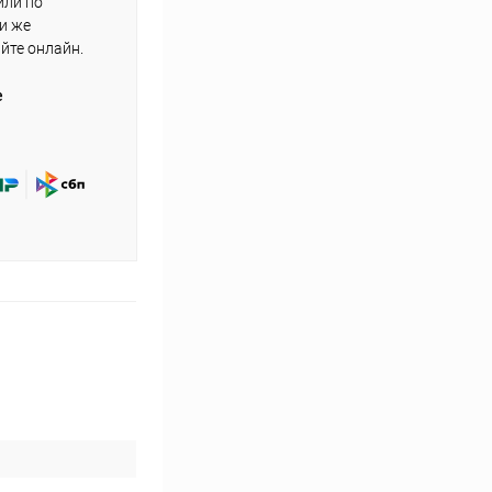
или по
ли же
айте онлайн.
е