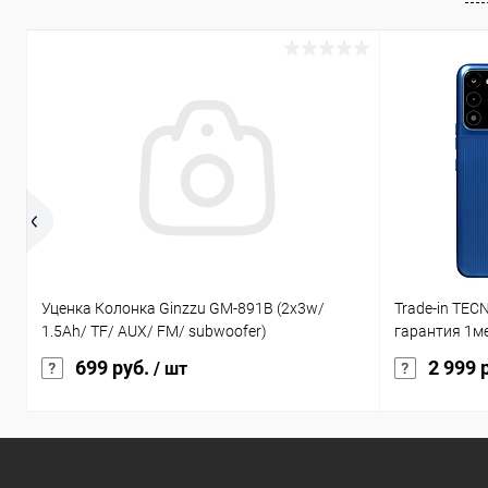
Уценка Колонка Ginzzu GM-891B (2x3w/
Trade-in TEC
1.5Ah/ TF/ AUX/ FM/ subwoofer)
гарантия 1м
699 руб.
2 999 
/ шт