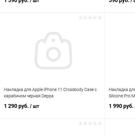
1 590 руб.
590 руб.
/ шт
/
В корзину
К сравнению
В избранное
В наличии
В избранн
Накладка для Apple iPhone 11 Crossbody Case с
Накладка для
карабином черная Deppa
Silicone Pro 
1 290 руб.
1 990 руб.
/ шт
В корзину