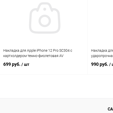
К сравнению
В избранное
В наличии
В избранн
Накладка для Apple iPhone 12 Pro SC304 с
Накладка для
картхолдером темно-фиолетовая AV
ударопрочна
699 руб.
990 руб.
/ шт
/
В корзину
К сравнению
В избранное
В наличии
В избранн
СА