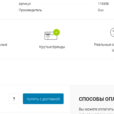
Артикул
119358
Производитель
Dux
График платежей
Сегодня
25
%
Реальные с
ьные
Крутые бренды
ц
Добавляйте товары
в корзину
Оплачивайте сегодня только
25
% картой любого банка
СПОСОБЫ ОП
Купить c доставкой
Вы можете оплатить