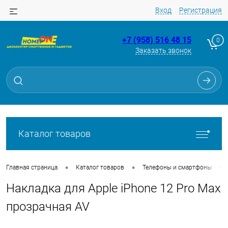
Вход
Регистрация
+7 (958) 516 48 15
0
Заказать звонок
Для клиентов всех банков
Разбейте
оплату
на части
без переплат
Каталог товаров
График платежей
•
•
•
Главная страница
Каталог товаров
Телефоны и смартфоны
Накладка для Apple iPhone 12 Pro Max
Сегодня
25
%
прозрачная AV