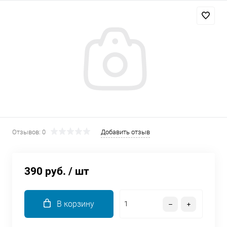
Добавляйте товары
в корзину
Оплачивайте сегодня только
25
% картой любого банка
Получайте товар
выбранный способом
Отзывов: 0
Добавить отзыв
Оставшиеся
75
% будут
списываться
с вашей карты
390 руб.
/ шт
по
25
%
каждые 2 недели
В корзину
Подробнее