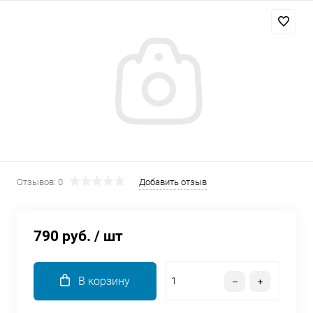
Добавляйте товары
в корзину
Оплачивайте сегодня только
25
% картой любого банка
Получайте товар
выбранный способом
Отзывов: 0
Добавить отзыв
Оставшиеся
75
% будут
списываться
с вашей карты
790 руб.
/ шт
по
25
%
каждые 2 недели
В корзину
Подробнее