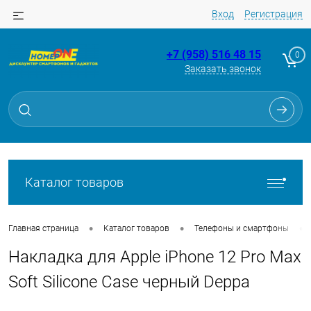
Вход
Регистрация
+7 (958) 516 48 15
0
Заказать звонок
Для клиентов всех банков
Разбейте
оплату
на части
без переплат
Каталог товаров
График платежей
•
•
•
Главная страница
Каталог товаров
Телефоны и смартфоны
Накладка для Apple iPhone 12 Pro Max
Сегодня
25
%
Soft Silicone Case черный Deppa