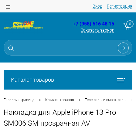
Вход
Регистрация
+7 (958) 516 48 15
0
Заказать звонок
Для клиентов всех банков
Разбейте
оплату
на части
без переплат
Каталог товаров
График платежей
•
•
•
Главная страница
Каталог товаров
Телефоны и смартфоны
Накладка для Apple iPhone 13 Pro
Сегодня
25
%
SM006 SM прозрачная AV