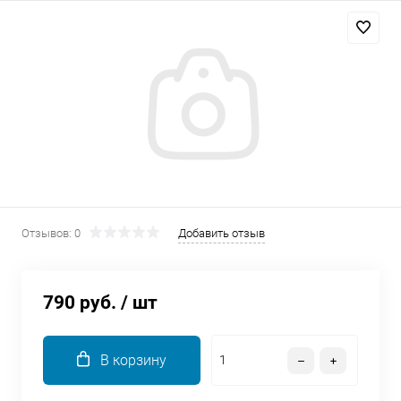
Добавляйте товары
в корзину
Оплачивайте сегодня только
25
% картой любого банка
Получайте товар
выбранный способом
Отзывов: 0
Добавить отзыв
Оставшиеся
75
% будут
списываться
с вашей карты
790 руб.
/ шт
по
25
%
каждые 2 недели
В корзину
Подробнее