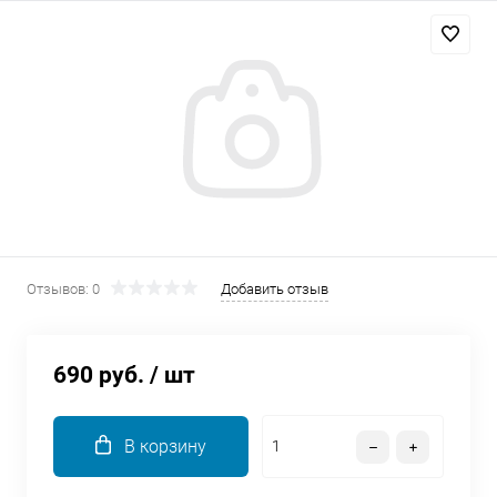
Добавляйте товары
в корзину
Оплачивайте сегодня только
25
% картой любого банка
Получайте товар
выбранный способом
Отзывов: 0
Добавить отзыв
Оставшиеся
75
% будут
списываться
с вашей карты
690 руб.
/ шт
по
25
%
каждые 2 недели
В корзину
Подробнее