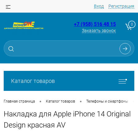
Вход
Регистрация
+7 (958) 516 48 15
0
Заказать звонок
Для клиентов всех банков
Разбейте
оплату
на части
без переплат
Каталог товаров
График платежей
•
•
•
Главная страница
Каталог товаров
Телефоны и смартфоны
Накладка для Apple iPhone 14 Original
Сегодня
25
%
Design красная AV