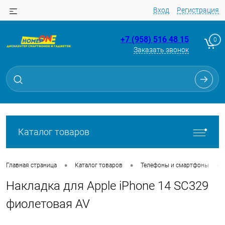
Вход
Регистрация
+7 (958) 516 48 15
0
Заказать звонок
Для клиентов всех банков
Разбейте
оплату
на части
без переплат
Каталог товаров
График платежей
•
•
•
Главная страница
Каталог товаров
Телефоны и смартфоны
Накладка для Apple iPhone 14 SC329
Сегодня
25
%
фиолетовая AV