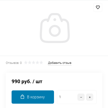
Добавляйте товары
в корзину
Оплачивайте сегодня только
25
% картой любого банка
Получайте товар
выбранный способом
Отзывов: 0
Добавить отзыв
Оставшиеся
75
% будут
списываться
с вашей карты
990 руб.
/ шт
по
25
%
каждые 2 недели
В корзину
Подробнее