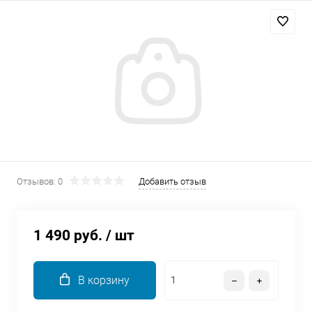
Добавляйте товары
в корзину
Оплачивайте сегодня только
25
% картой любого банка
Получайте товар
выбранный способом
Отзывов: 0
Добавить отзыв
Оставшиеся
75
% будут
списываться
с вашей карты
1 490 руб.
/ шт
по
25
%
каждые 2 недели
В корзину
Подробнее