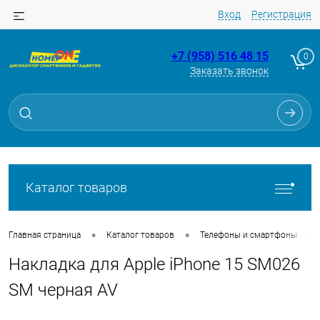
Вход
Регистрация
+7 (958) 516 48 15
0
Заказать звонок
Для клиентов всех банков
Разбейте
оплату
на части
без переплат
Каталог товаров
График платежей
•
•
•
Главная страница
Каталог товаров
Телефоны и смартфоны
Накладка для Apple iPhone 15 SM026
Сегодня
25
%
SM черная AV