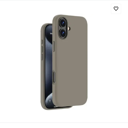
Добавляйте товары
в корзину
Оплачивайте сегодня только
25
% картой любого банка
Получайте товар
выбранный способом
Оставшиеся
75
% будут
списываться
с вашей карты
по
25
%
каждые 2 недели
Подробнее