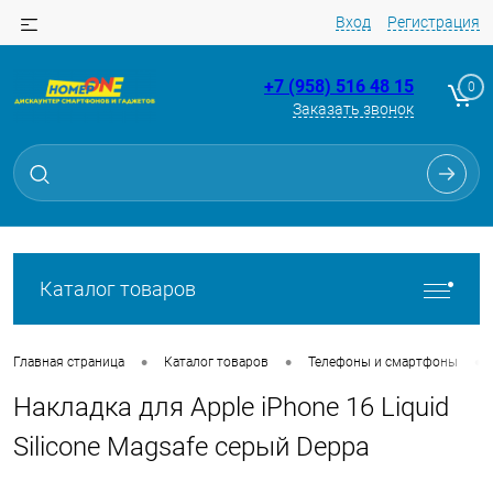
Вход
Регистрация
+7 (958) 516 48 15
0
Заказать звонок
Для клиентов всех банков
Разбейте
оплату
на части
без переплат
Каталог товаров
График платежей
•
•
•
Главная страница
Каталог товаров
Телефоны и смартфоны
Накладка для Apple iPhone 16 Liquid
Сегодня
25
%
Silicone Magsafe серый Deppa