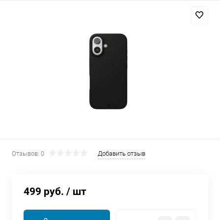
Добавляйте товары
в корзину
Оплачивайте сегодня только
25
% картой любого банка
Получайте товар
выбранный способом
Оставшиеся
75
% будут
Отзывов: 0
Добавить отзыв
списываться
с вашей карты
по
25
%
каждые 2 недели
499 руб.
/ шт
Подробнее