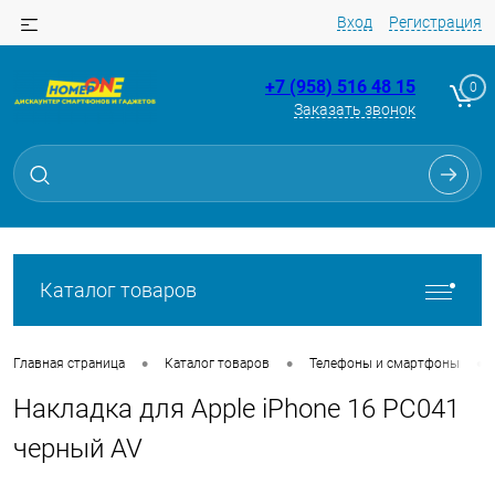
Вход
Регистрация
+7 (958) 516 48 15
0
Заказать звонок
Для клиентов всех банков
Разбейте
оплату
на части
без переплат
Каталог товаров
График платежей
•
•
•
Главная страница
Каталог товаров
Телефоны и смартфоны
Накладка для Apple iPhone 16 PC041
Сегодня
25
%
черный AV