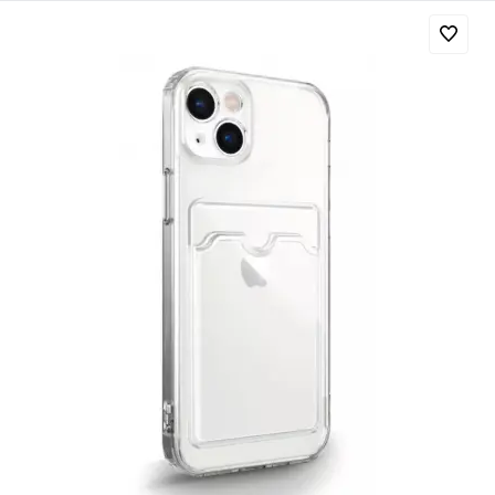
Добавляйте товары
в корзину
Оплачивайте сегодня только
25
% картой любого банка
Получайте товар
выбранный способом
Оставшиеся
75
% будут
списываться
с вашей карты
по
25
%
каждые 2 недели
Подробнее