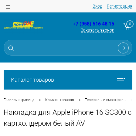
Вход
Регистрация
+7 (958) 516 48 15
0
Заказать звонок
Для клиентов всех банков
Разбейте
оплату
на части
без переплат
Каталог товаров
График платежей
•
•
•
Главная страница
Каталог товаров
Телефоны и смартфоны
Накладка для Apple iPhone 16 SC300 с
Сегодня
25
%
картхолдером белый AV