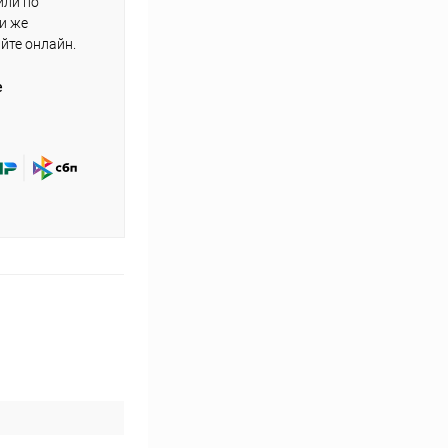
или по
ли же
айте онлайн.
е