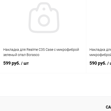
К сравнению
В избранное
В наличии
В избранн
Накладка для Realme C35 Case с микрофиброй
Накладка для
зеленый опал Borasco
микрофиброй
599 руб.
590 руб.
/ шт
/
В корзину
К сравнению
В избранное
В наличии
В избранн
СА