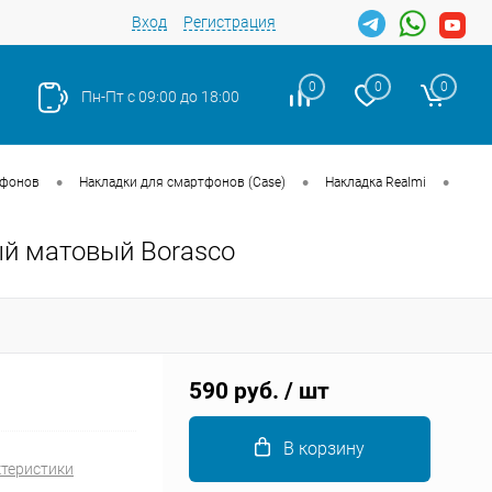
Вход
Регистрация
0
0
0
Пн-Пт с 09:00 до 18:00
•
•
•
тфонов
Накладки для смартфонов (Case)
Накладка Realmi
ый матовый Borasco
Закрыть
590 руб.
/ шт
В корзину
ктеристики