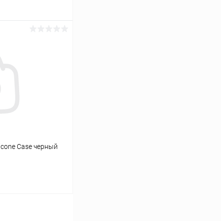
ину
К сравнению
В наличии
icone Case черный
ину