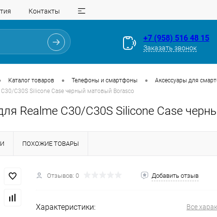
тия
Контакты
+7 (958) 516 48 15
Заказать звонок
•
•
•
Каталог товаров
Телефоны и смартфоны
Аксессуары для смар
 C30/C30S Silicone Case черный матовый Borasco
для Realme C30/C30S Silicone Case черн
КИ
ПОХОЖИЕ ТОВАРЫ
Для клиентов всех банков
Отзывов: 0
Добавить отзыв
Разбейте
оплату
на части
без переплат
Характеристики:
Все хара