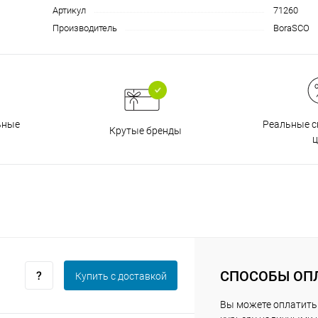
Артикул
71260
Производитель
BoraSCO
График платежей
Сегодня
25
%
Реальные с
ьные
Крутые бренды
ц
Добавляйте товары
в корзину
Оплачивайте сегодня только
25
% картой любого банка
СПОСОБЫ ОП
Купить c доставкой
Вы можете оплатить