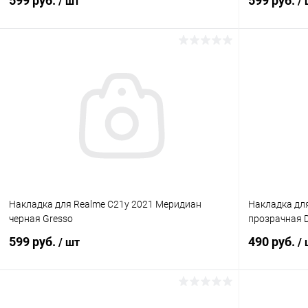
599 руб.
599 руб.
/ шт
/
В корзину
К сравнению
В избранное
В наличии
В избранн
Накладка для Realme C21y 2021 Меридиан
Накладка дл
черная Gresso
прозрачная 
599 руб.
490 руб.
/ шт
/
В корзину