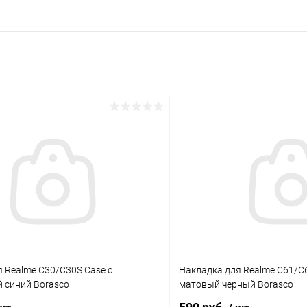
раз в 2 недели
 Realme C30/C30S Case с
Накладка для Realme C61/C63
 синий Borasco
матовый черный Borasco