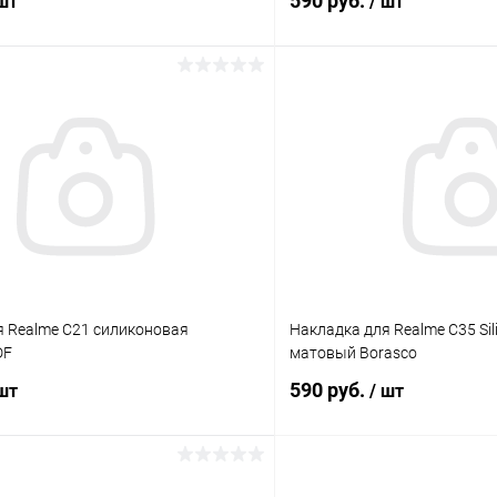
590 руб.
 шт
/ шт
В корзину
В корз
К сравнению
ое
В наличии
В избранное
я Realme C21 силиконовая
Накладка для Realme C35 Sil
DF
матовый Borasco
590 руб.
 шт
/ шт
В корзину
В корз