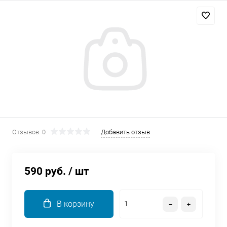
Добавляйте товары
в корзину
Оплачивайте сегодня только
25
% картой любого банка
Получайте товар
выбранный способом
Отзывов: 0
Добавить отзыв
Оставшиеся
75
% будут
списываться
с вашей карты
590 руб.
/ шт
по
25
%
каждые 2 недели
В корзину
Подробнее