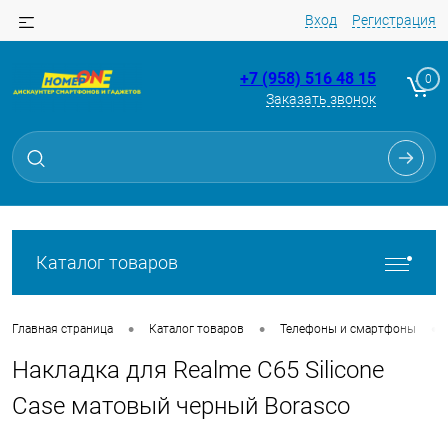
Вход
Регистрация
+7 (958) 516 48 15
0
Заказать звонок
Для клиентов всех банков
Разбейте
оплату
на части
без переплат
Каталог товаров
График платежей
•
•
•
Главная страница
Каталог товаров
Телефоны и смартфоны
Накладка для Realme C65 Silicone
Сегодня
25
%
Case матовый черный Borasco