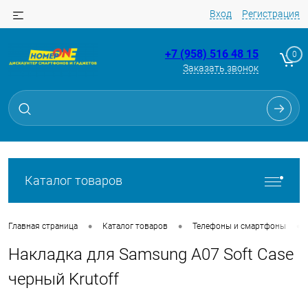
Вход
Регистрация
+7 (958) 516 48 15
0
Заказать звонок
Для клиентов всех банков
Разбейте
оплату
на части
без переплат
Каталог товаров
График платежей
•
•
•
Главная страница
Каталог товаров
Телефоны и смартфоны
Накладка для Samsung A07 Soft Case
Сегодня
25
%
черный Krutoff