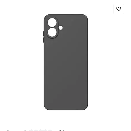
Добавляйте товары
в корзину
Оплачивайте сегодня только
25
% картой любого банка
Получайте товар
выбранный способом
Оставшиеся
75
% будут
списываться
с вашей карты
по
25
%
каждые 2 недели
Подробнее