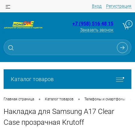
Вход
Регистрация
+7 (958) 516 48 15
0
Заказать звонок
Для клиентов всех банков
Разбейте
оплату
на части
без переплат
Каталог товаров
График платежей
•
•
•
Главная страница
Каталог товаров
Телефоны и смартфоны
Накладка для Samsung A17 Clear
Сегодня
25
%
Case прозрачная Krutoff