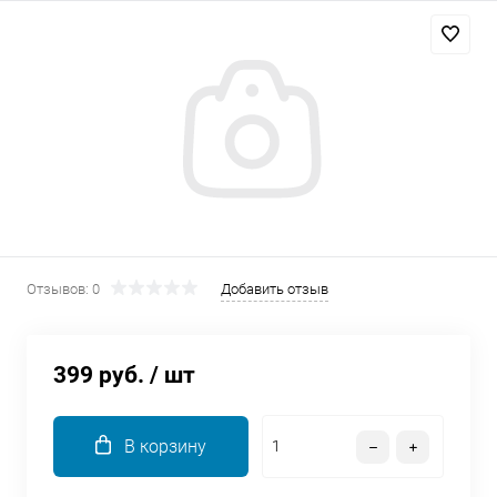
Добавляйте товары
в корзину
Оплачивайте сегодня только
25
% картой любого банка
Получайте товар
выбранный способом
Отзывов: 0
Добавить отзыв
Оставшиеся
75
% будут
списываться
с вашей карты
399 руб.
/ шт
по
25
%
каждые 2 недели
В корзину
Подробнее