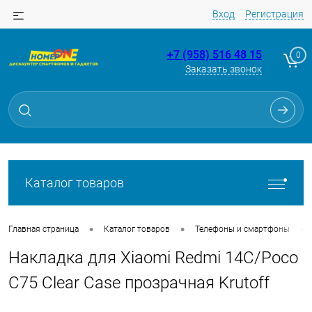
Вход
Регистрация
+7 (958) 516 48 15
0
Заказать звонок
Для клиентов всех банков
Разбейте
оплату
на части
без переплат
Каталог товаров
График платежей
•
•
•
Главная страница
Каталог товаров
Телефоны и смартфоны
Накладка для Xiaomi Redmi 14C/Poco
Сегодня
25
%
C75 Clear Case прозрачная Krutoff