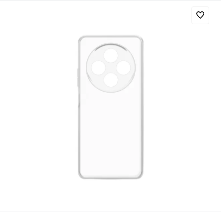
Добавляйте товары
в корзину
Оплачивайте сегодня только
25
% картой любого банка
Получайте товар
выбранный способом
Оставшиеся
75
% будут
списываться
с вашей карты
по
25
%
каждые 2 недели
Подробнее