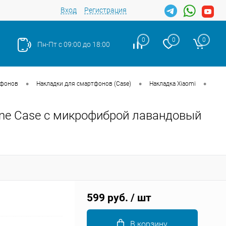
Вход
Регистрация
0
0
0
Пн-Пт с 09:00 до 18:00
•
•
•
тфонов
Накладки для смартфонов (Case)
Накладка Xiaomi
cone Case с микрофиброй лавандовый
Закрыть
599 руб.
/ шт
В корзину