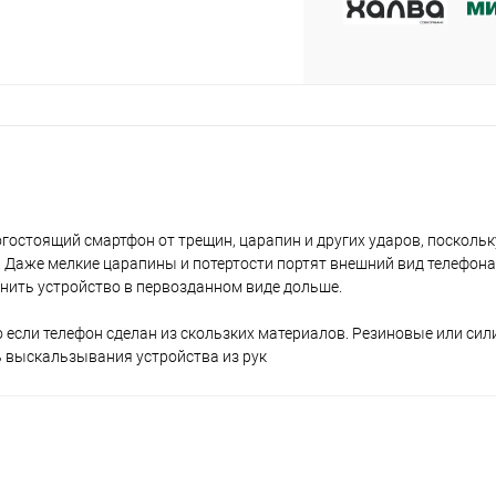
plait.ru
остоящий смартфон от трещин, царапин и других ударов, поскольк
раз в 2 недели
 Даже мелкие царапины и потертости портят внешний вид телефона
нить устройство в первозданном виде дольше.
 если телефон сделан из скользких материалов. Резиновые или си
 выскальзывания устройства из рук