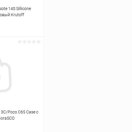
te 14S Sillicone
овый Krutoff
ину
К сравнению
В наличии
13C/Poco C65 Case с
BoraSCO