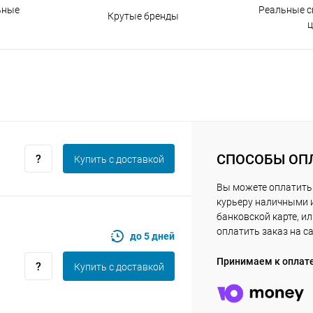
Реальные с
ьные
Крутые бренды
Получайте товар
выбранный способом
ц
Оставшиеся
75
% будут
списываться
с вашей карты
по
25
%
каждые 2 недели
СПОСОБЫ ОП
Купить c доставкой
Подробнее
об оплате Плайтом
Вы можете оплатить
курьеру наличными 
банковской карте, и
оплатить заказ на с
до 5 дней
25
раз в 2
Принимаем к оплат
Купить c доставкой
Остались вопросы?
недели
8 800 302-02-51