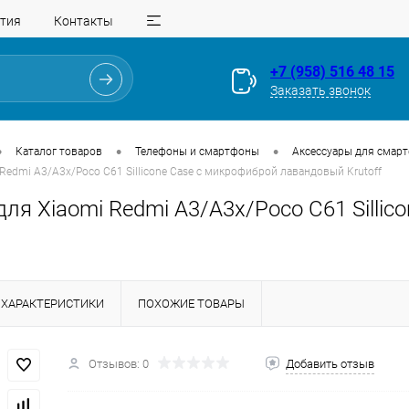
тия
Контакты
+7 (958) 516 48 15
Заказать звонок
•
•
•
Каталог товаров
Телефоны и смартфоны
Аксессуары для смар
 Redmi A3/A3x/Poco C61 Sillicone Case с микрофиброй лавандовый Krutoff
ля Xiaomi Redmi A3/A3x/Poco C61 Silli
ХАРАКТЕРИСТИКИ
ПОХОЖИЕ ТОВАРЫ
Для клиентов всех банков
Отзывов: 0
Добавить отзыв
Разбейте
оплату