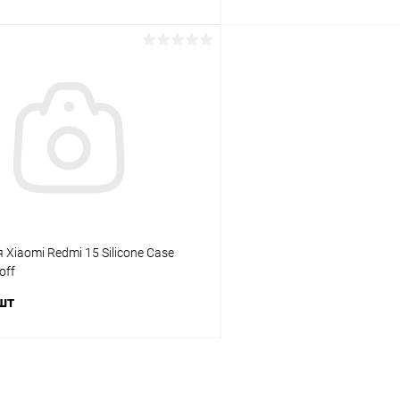
В корзину
В корз
К сравнению
ое
В наличии
В избранное
 Xiaomi Redmi 15 Silicone Case
off
 шт
В корзину