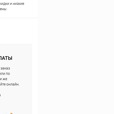
кидки и низкие
ены
ЛАТЫ
 заказ
или по
ли же
айте онлайн.
е