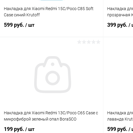
Накладка для Xiaomi Redmi 15C/Poco C85 Soft
Накладка для
Case синий Krutoff
прозрачная K
599 руб.
399 руб.
/ шт
/
В корзину
К сравнению
В избранное
В наличии
В избранн
Накладка для Xiaomi Redmi 13C/Poco C65 Case с
Накладка для 
микрофиброй зеленый опал BoraSCO
лаванда Krut
199 руб.
599 руб.
/ шт
/