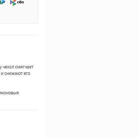
у чехол смягчает
 и снижают его
ликоновые