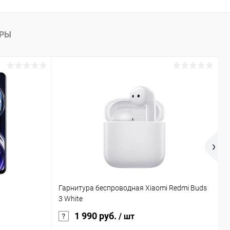
АРЫ
Гарнитура беспроводная Xiaomi Redmi Buds
Н
3 White
с
1 990 руб.
/ шт