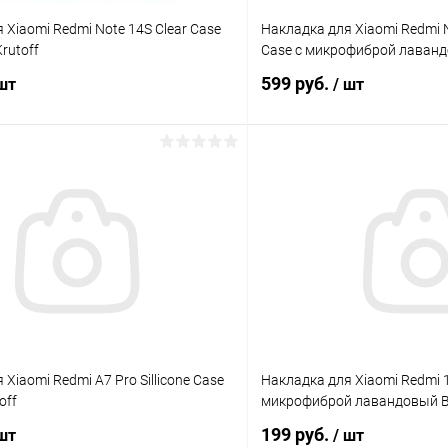
 Xiaomi Redmi Note 14S Clear Case
Накладка для Xiaomi Redmi No
rutoff
Case с микрофиброй лаванд
599 руб.
 шт
/ шт
В корзину
В корз
К сравнению
ое
В наличии
В избранное
Xiaomi Redmi A7 Pro Sillicone Case
Накладка для Xiaomi Redmi 
off
микрофиброй лавандовый 
199 руб.
 шт
/ шт