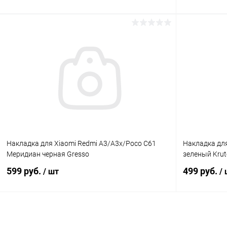
В корзину
К сравнению
В избранное
В наличии
В избранн
Накладка для Xiaomi Redmi A3/A3x/Poco C61
Накладка для
Меридиан черная Gresso
зеленый Krut
599 руб.
499 руб.
/ шт
/
В корзину