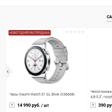
К сравнению
В избранное
В наличии
В избранн
СА
НОВОГОДНЯЯ РАСПРОДАЖА
Чехол-книжк
Часы Xiaomi Watch S1 GL Silver (X36608)
4,8-5,3", гол
14 990 руб.
390 ру
/ шт