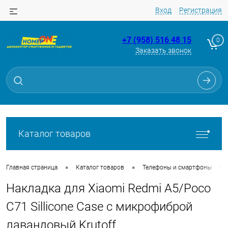
Вход
Регистрация
+7 (958) 516 48 15
0
Заказать звонок
Для клиентов всех банков
Разбейте
оплату
на части
без переплат
Каталог товаров
График платежей
•
•
•
Главная страница
Каталог товаров
Телефоны и смартфоны
Накладка для Xiaomi Redmi A5/Poco
Сегодня
25
%
C71 Sillicone Case с микрофиброй
лавандовый Krutoff