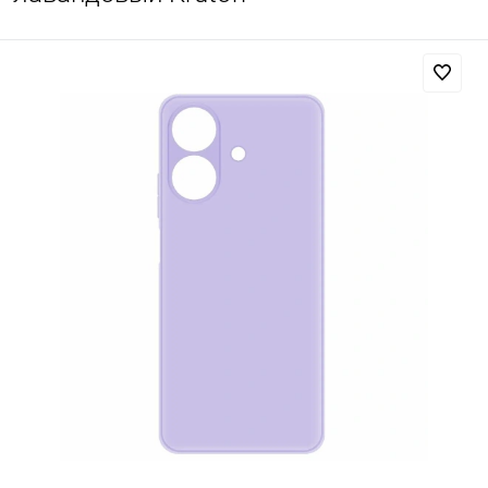
Добавляйте товары
в корзину
Оплачивайте сегодня только
25
% картой любого банка
Получайте товар
выбранный способом
Оставшиеся
75
% будут
списываться
с вашей карты
по
25
%
каждые 2 недели
Подробнее