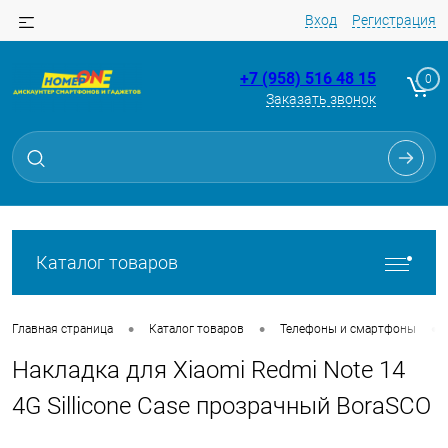
Вход
Регистрация
+7 (958) 516 48 15
0
Заказать звонок
Для клиентов всех банков
Разбейте
оплату
на части
без переплат
Каталог товаров
График платежей
•
•
•
Главная страница
Каталог товаров
Телефоны и смартфоны
Накладка для Xiaomi Redmi Note 14
Сегодня
25
%
4G Sillicone Case прозрачный BoraSCO