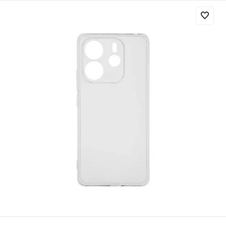
Добавляйте товары
в корзину
Оплачивайте сегодня только
25
% картой любого банка
Получайте товар
выбранный способом
Оставшиеся
75
% будут
списываться
с вашей карты
по
25
%
каждые 2 недели
Подробнее