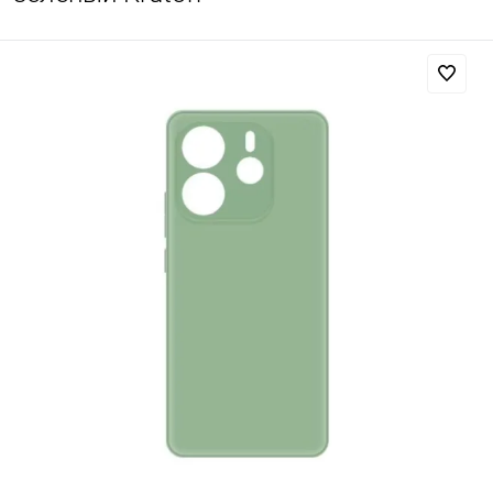
Добавляйте товары
в корзину
Оплачивайте сегодня только
25
% картой любого банка
Получайте товар
выбранный способом
Оставшиеся
75
% будут
списываться
с вашей карты
по
25
%
каждые 2 недели
Подробнее