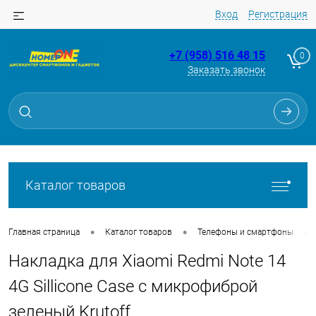
Вход
Регистрация
+7 (958) 516 48 15
0
Заказать звонок
Для клиентов всех банков
Разбейте
оплату
на части
без переплат
Каталог товаров
График платежей
•
•
•
Главная страница
Каталог товаров
Телефоны и смартфоны
Накладка для Xiaomi Redmi Note 14
Сегодня
25
%
4G Sillicone Case с микрофиброй
зеленый Krutoff