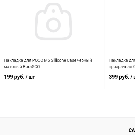
К сравнению
В избранное
В наличии
В избранн
Накладка для POCO M6 Sillicone Case черный
Накладка для
матовый BoraSCO
прозрачная 
199 руб.
399 руб.
/ шт
/
В корзину
К сравнению
В избранное
В наличии
В избранн
СА