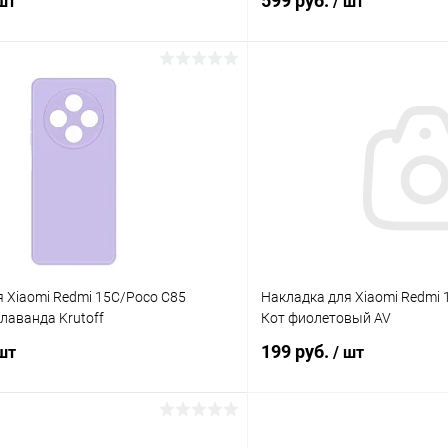
599 руб.
 шт
/ шт
В корзину
В корз
К сравнению
ое
В наличии
В избранное
 Xiaomi Redmi 15C/Poco C85
Накладка для Xiaomi Redmi
e лаванда Krutoff
Кот фиолетовый AV
199 руб.
 шт
/ шт
В корзину
В корз