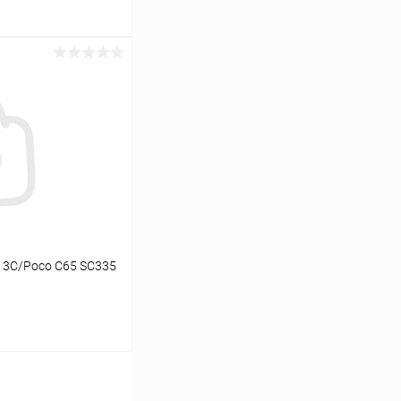
ину
К сравнению
В наличии
 13C/Poco C65 SC335
ину