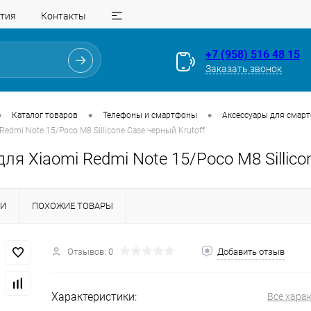
тия
Контакты
+7 (958) 516 48 15
Заказать звонок
•
•
•
Каталог товаров
Телефоны и смартфоны
Аксессуары для смар
Redmi Note 15/Poco M8 Sillicone Case черный Krutoff
ля Xiaomi Redmi Note 15/Poco M8 Sillico
КИ
ПОХОЖИЕ ТОВАРЫ
Для клиентов всех банков
Отзывов: 0
Добавить отзыв
Разбейте
оплату
на части
без переплат
Характеристики:
Все хара