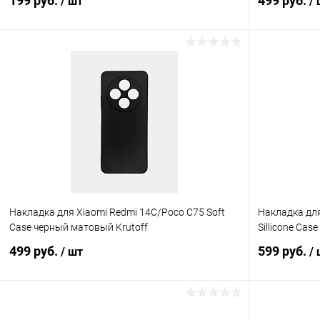
199 руб.
499 руб.
/ шт
/
В корзину
К сравнению
В избранное
В наличии
В избранн
Накладка для Xiaomi Redmi 14C/Poco C75 Soft
Накладка для
Case черный матовый Krutoff
Sillicone Cas
499 руб.
599 руб.
/ шт
/
В корзину