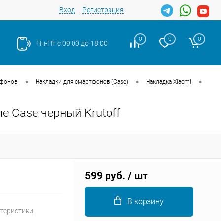
Вход
Регистрация
0
0
0
Пн-Пт с 09:00 до 18:00
•
•
•
тфонов
Накладки для смартфонов (Case)
Накладка Xiaomi
ne Case черный Krutoff
Закрыть
599 руб.
/ шт
В корзину
ктеристики