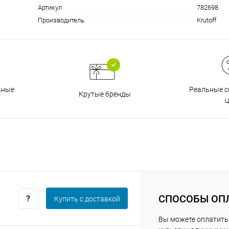
Артикул
782698
Производитель
Krutoff
График платежей
Сегодня
25
%
Реальные с
ьные
Крутые бренды
ц
Добавляйте товары
в корзину
Оплачивайте сегодня только
25
% картой любого банка
СПОСОБЫ ОП
Купить c доставкой
Вы можете оплатить