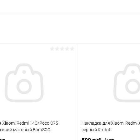
раз в 2 недели
 Xiaomi Redmi 14C/Poco C75
Накладка для Xiaomi Redmi A7
se синий матовый BoraSCO
черный Krutoff