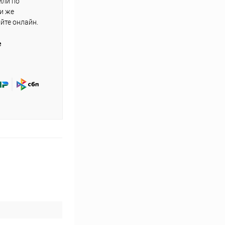
или по
ли же
айте онлайн.
е