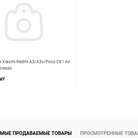
К сравнению
ое
В наличии
В избранное
 Xiaomi Redmi A3/A3x/Poco C61 Air
Gresso
 шт
В корзину
К сравнению
ое
В наличии
МЫЕ ПРОДАВАЕМЫЕ ТОВАРЫ
ПРОСМОТРЕННЫЕ ТОВ