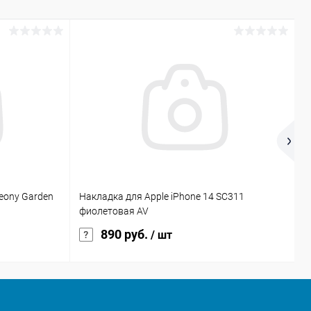
eony Garden
Накладка для Apple iPhone 14 SC311
Н
фиолетовая AV
ч
890 руб.
/ шт